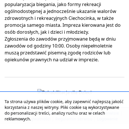
popularyzacja biegania, jako formy rekreacji
ogólnodostępnej a jednocześnie ukazanie walorów
zdrowotnych i rekreacyjnych Ciechocinka, w także
promocja samego miasta. Impreza kierowana jest do
osób dorosłych, jak i dzieci i młodzieży.
Zgłoszenia do zawodów przyjmowane będą w dniu
zawodów od godziny 10:00. Osoby niepełnoletnie
muszą przedstawić pisemną zgodę rodziców lub
opiekunów prawnych na udział w imprezie.
Ta strona używa plików cookie, aby zapewnić najlepszą jakość
korzystania z naszej witryny. Pliki cookie są wykorzystywane
do personalizacji treści, analizy ruchu oraz w celach
Strona główna
|
Kontakt z serwisem
|
Reklama w serwisie
|
reklamowych.
Polityka prywatności
|
Regulamin serwisu
|
Logowanie