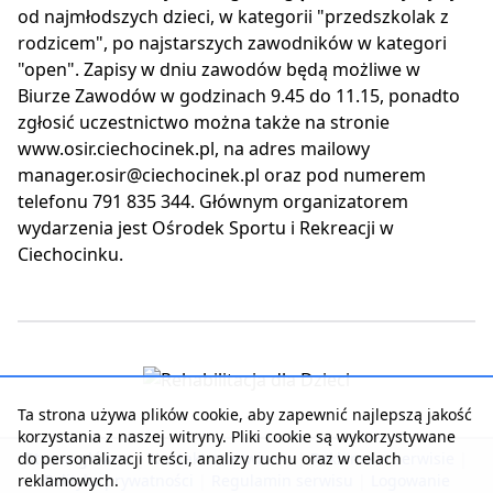
od najmłodszych dzieci, w kategorii "przedszkolak z
rodzicem", po najstarszych zawodników w kategori
"open". Zapisy w dniu zawodów będą możliwe w
Biurze Zawodów w godzinach 9.45 do 11.15, ponadto
zgłosić uczestnictwo można także na stronie
www.osir.ciechocinek.pl, na adres mailowy
manager.osir@ciechocinek.pl oraz pod numerem
telefonu 791 835 344. Głównym organizatorem
wydarzenia jest Ośrodek Sportu i Rekreacji w
Ciechocinku.
Ta strona używa plików cookie, aby zapewnić najlepszą jakość
korzystania z naszej witryny. Pliki cookie są wykorzystywane
do personalizacji treści, analizy ruchu oraz w celach
Strona główna
|
Kontakt z serwisem
|
Reklama w serwisie
|
reklamowych.
Polityka prywatności
|
Regulamin serwisu
|
Logowanie