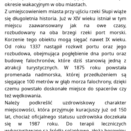
okresie wakacyjnym w obu miastach.
Z umiejscowieniem miasta przy ujściu rzeki Słupi wiąże
się długoletnia historia. Już w XIV wieku istniał w tym
miejscu zaawansowany jak na owe czasy,
rozbudowany na oba brzegi rzeki port morski.
Korzenie tego obiektu mogą sięgać nawet IX wieku.
Od roku 1337 nastąpił rozkwit portu oraz jego
rozbudowa, obejmująca pogłębienie dna portu oraz
budowę falochronów, które dziś stanowią jedną z
atrakcji turystycznych. W 1875 roku powstała
promenada nadmorska, której przedłużeniem są
sięgające 100 metrów w głąb morza falochrony, dzięki
czemu powstało doskonałe miejsce do spacerów czy
też wędkowania.
Należy podkreślić uzdrowiskowy charakter
miejscowości, która przyjmuje kuracjuszy już od 150
lat, chociaż oficjalnego statusu uzdrowiska doczekała
się w 1987 roku. Do terapii leczniczych
wykorzystywane są źródła solankowe, złoża borowiny,