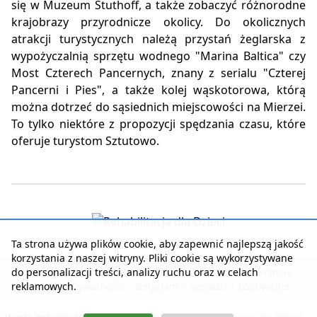
się w Muzeum Stuthoff, a także zobaczyć różnorodne
krajobrazy przyrodnicze okolicy. Do okolicznych
atrakcji turystycznych należą przystań żeglarska z
wypożyczalnią sprzętu wodnego "Marina Baltica" czy
Most Czterech Pancernych, znany z serialu "Czterej
Pancerni i Pies", a także kolej wąskotorowa, którą
można dotrzeć do sąsiednich miejscowości na Mierzei.
To tylko niektóre z propozycji spędzania czasu, które
oferuje turystom Sztutowo.
Ta strona używa plików cookie, aby zapewnić najlepszą jakość
korzystania z naszej witryny. Pliki cookie są wykorzystywane
do personalizacji treści, analizy ruchu oraz w celach
Strona główna
|
Kontakt z serwisem
|
Reklama w serwisie
|
reklamowych.
Polityka prywatności
|
Regulamin serwisu
|
Logowanie