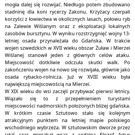
mogła dalej się rozwijać. Niedługo potem zbudowano
stadninę dla koni rycerzy Zakonu. Krzyżacy czerpali
korzyści z łowiectwa w okolicznych lasach, połowu ryb
na Zalewie Wiślanym oraz z eksploatacji lokalnych
zasobów bursztynu. W wyniku rozstrzygnięć wojny 13-
letniej osada przynależała do Gdańska. W trakcie
wojen szwedzkich w XVII wieku obszar Żuław i Mierzei
Wiślanej stanowił jeden z głównych celów ataku.
Miejscowość dotkliwie odczuła skutki walk. Po
zakończeniu wojen na nowo się rozwijała, głównie jako
osada rybacko-rolnicza. Już w XVIII wieku była
największą miejscowością na Mierzei.
W XIX wieku do wsi zaczęli przybywać pierwsi letnicy.
Wiązało się to z przepełnieniem turystami
miejscowości nadmorskich położonych bliżej gdańska.
W krótkim czasie Sztutowo stało się kolejnym
atrakcyjnym punktem na letniej mapie polskiego
wschodniego wybrzeża. W sztutowskim dworze przez
jakiś czas mieszkał wraz z rodziną filozof Artur