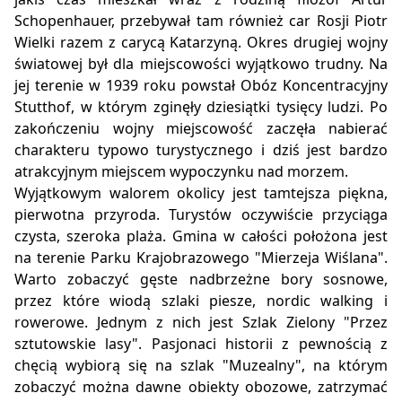
Schopenhauer, przebywał tam również car Rosji Piotr
Wielki razem z carycą Katarzyną. Okres drugiej wojny
światowej był dla miejscowości wyjątkowo trudny. Na
jej terenie w 1939 roku powstał Obóz Koncentracyjny
Stutthof, w którym zginęły dziesiątki tysięcy ludzi. Po
zakończeniu wojny miejscowość zaczęła nabierać
charakteru typowo turystycznego i dziś jest bardzo
atrakcyjnym miejscem wypoczynku nad morzem.
Wyjątkowym walorem okolicy jest tamtejsza piękna,
pierwotna przyroda. Turystów oczywiście przyciąga
czysta, szeroka plaża. Gmina w całości położona jest
na terenie Parku Krajobrazowego "Mierzeja Wiślana".
Warto zobaczyć gęste nadbrzeżne bory sosnowe,
przez które wiodą szlaki piesze, nordic walking i
rowerowe. Jednym z nich jest Szlak Zielony "Przez
sztutowskie lasy". Pasjonaci historii z pewnością z
chęcią wybiorą się na szlak "Muzealny", na którym
zobaczyć można dawne obiekty obozowe, zatrzymać