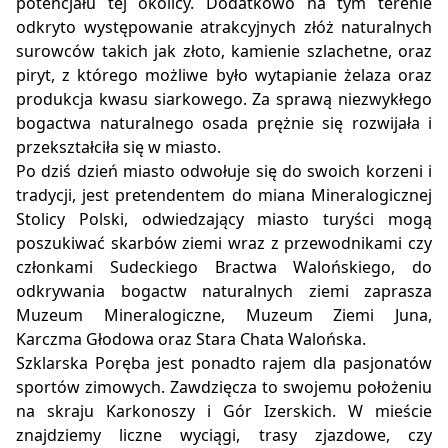
potencjału tej okolicy. Dodatkowo na tym terenie
odkryto występowanie atrakcyjnych złóż naturalnych
surowców takich jak złoto, kamienie szlachetne, oraz
piryt, z którego możliwe było wytapianie żelaza oraz
produkcja kwasu siarkowego. Za sprawą niezwykłego
bogactwa naturalnego osada prężnie się rozwijała i
przekształciła się w miasto.
Po dziś dzień miasto odwołuje się do swoich korzeni i
tradycji, jest pretendentem do miana Mineralogicznej
Stolicy Polski, odwiedzający miasto turyści mogą
poszukiwać skarbów ziemi wraz z przewodnikami czy
członkami Sudeckiego Bractwa Walońskiego, do
odkrywania bogactw naturalnych ziemi zaprasza
Muzeum Mineralogiczne, Muzeum Ziemi Juna,
Karczma Głodowa oraz Stara Chata Walońska.
Szklarska Poręba jest ponadto rajem dla pasjonatów
sportów zimowych. Zawdzięcza to swojemu położeniu
na skraju Karkonoszy i Gór Izerskich. W mieście
znajdziemy liczne wyciągi, trasy zjazdowe, czy