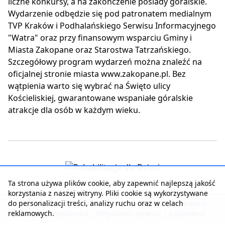
liczne konkursy, a na zakończenie posiady góralskie.
Wydarzenie odbędzie się pod patronatem medialnym
TVP Kraków i Podhalańskiego Serwisu Informacyjnego
"Watra" oraz przy finansowym wsparciu Gminy i
Miasta Zakopane oraz Starostwa Tatrzańskiego.
Szczegółowy program wydarzeń można znaleźć na
oficjalnej stronie miasta www.zakopane.pl. Bez
wątpienia warto się wybrać na Święto ulicy
Kościeliskiej, gwarantowane wspaniałe góralskie
atrakcje dla osób w każdym wieku.
Ta strona używa plików cookie, aby zapewnić najlepszą jakość
korzystania z naszej witryny. Pliki cookie są wykorzystywane
do personalizacji treści, analizy ruchu oraz w celach
Strona główna
|
Kontakt z serwisem
|
Reklama w serwisie
|
reklamowych.
Polityka prywatności
|
Regulamin serwisu
|
Logowanie