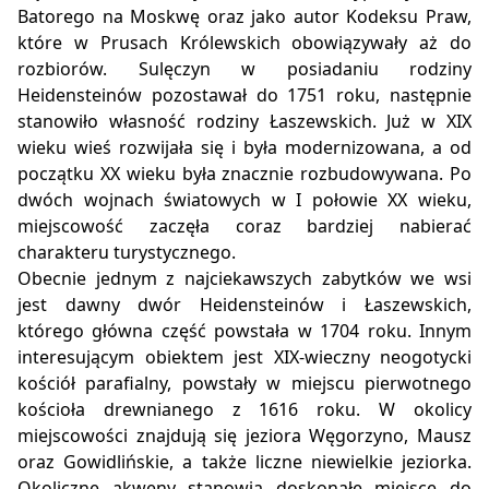
Batorego na Moskwę oraz jako autor Kodeksu Praw,
które w Prusach Królewskich obowiązywały aż do
rozbiorów. Sulęczyn w posiadaniu rodziny
Heidensteinów pozostawał do 1751 roku, następnie
stanowiło własność rodziny Łaszewskich. Już w XIX
wieku wieś rozwijała się i była modernizowana, a od
początku XX wieku była znacznie rozbudowywana. Po
dwóch wojnach światowych w I połowie XX wieku,
miejscowość zaczęła coraz bardziej nabierać
charakteru turystycznego.
Obecnie jednym z najciekawszych zabytków we wsi
jest dawny dwór Heidensteinów i Łaszewskich,
którego główna część powstała w 1704 roku. Innym
interesującym obiektem jest XIX-wieczny neogotycki
kościół parafialny, powstały w miejscu pierwotnego
kościoła drewnianego z 1616 roku. W okolicy
miejscowości znajdują się jeziora Węgorzyno, Mausz
oraz Gowidlińskie, a także liczne niewielkie jeziorka.
Okoliczne akweny stanowią doskonałe miejsce do