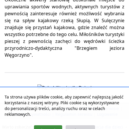
uprawiania sportów wodnych, aktywnych turystów z
pewnością zainteresuje również możliwość wybrania
się na spływ kajakowy rzeką Słupią. W Sulęczynie
znajduje się przystań kajakowa, gdzie znaleźć można
wszystko potrzebne do tego celu. Miłośników turystyki
pieszej z pewnością zachęci do wędrówki ścieżka
przyrodniczo-dydaktyczna "Brzegiem jeziora
Węgorzyno".
Ta strona używa plików cookie, aby zapewnić najlepszą jakość
korzystania z naszej witryny. Pliki cookie są wykorzystywane
do personalizacji treści, analizy ruchu oraz w celach
Strona główna
|
Kontakt z serwisem
|
Reklama w serwisie
|
reklamowych.
Polityka prywatności
|
Regulamin serwisu
|
Logowanie
Warto zobaczyć:
Nasza rehabilitacja
-
Rehabilitacja dla dzieci
-