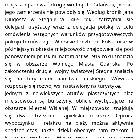
miejsca opanować drogę wodną do Gdańska, jednak
jego zamierzenia nie powiodły się. Według kronik Jana
Długosza w Stegnie w 1465 roku zatrzymali się
delegaci krzyżaccy wraz z delegacją polską w celu
omówienia wstępnych warunków przygotowawczych
pokoju toruńskiego. W czasie I rozbioru Polski oraz w
późniejszym okresie miejscowość znajdowała się pod
panowaniem pruskim, natomiast w 1919 roku znalazła
się w obszarze Wolnego Miasta Gdańska. Po
zakończeniu drugiej wojny światowej Stegna znalazła
się na terytorium państwa polskiego. Wówczas
rozpoczął się rozwój wsi nastawiony na turystykę.
Jednym z największych atutów piaszczystych plaż
miejscowości są bursztyny, obficie występujące na
obszarze Mierzei Wiślanej. W miejscowości znajdują
się dwa strzeżone kąpieliska morskie. Oprócz
wypoczynku i relaksu na plaży można aktywnie
spędzać czas, także dzięki obecnym tam rzekom i
kanałom wodnym. Warto wybrać się na spływ