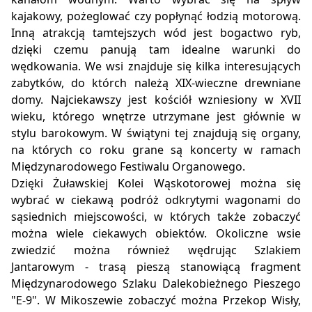
kajakowy, pożeglować czy popłynąć łodzią motorową.
Inną atrakcją tamtejszych wód jest bogactwo ryb,
dzięki czemu panują tam idealne warunki do
wędkowania. We wsi znajduje się kilka interesujących
zabytków, do którch należą XIX-wieczne drewniane
domy. Najciekawszy jest kościół wzniesiony w XVII
wieku, którego wnętrze utrzymane jest głównie w
stylu barokowym. W świątyni tej znajdują się organy,
na których co roku grane są koncerty w ramach
Międzynarodowego Festiwalu Organowego.
Dzięki Żuławskiej Kolei Wąskotorowej można się
wybrać w ciekawą podróż odkrytymi wagonami do
sąsiednich miejscowości, w których także zobaczyć
można wiele ciekawych obiektów. Okoliczne wsie
zwiedzić można również wędrując Szlakiem
Jantarowym - trasą pieszą stanowiącą fragment
Międzynarodowego Szlaku Dalekobieżnego Pieszego
"E-9". W Mikoszewie zobaczyć można Przekop Wisły,