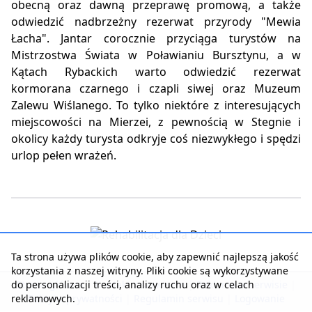
obecną oraz dawną przeprawę promową, a także
odwiedzić nadbrzeżny rezerwat przyrody "Mewia
Łacha". Jantar corocznie przyciąga turystów na
Mistrzostwa Świata w Poławianiu Bursztynu, a w
Kątach Rybackich warto odwiedzić rezerwat
kormorana czarnego i czapli siwej oraz Muzeum
Zalewu Wiślanego. To tylko niektóre z interesujących
miejscowości na Mierzei, z pewnością w Stegnie i
okolicy każdy turysta odkryje coś niezwykłego i spędzi
urlop pełen wrażeń.
Ta strona używa plików cookie, aby zapewnić najlepszą jakość
korzystania z naszej witryny. Pliki cookie są wykorzystywane
do personalizacji treści, analizy ruchu oraz w celach
Strona główna
|
Kontakt z serwisem
|
Reklama w serwisie
|
reklamowych.
Polityka prywatności
|
Regulamin serwisu
|
Logowanie