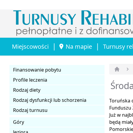
|
|
Miejscowości
Na mapie
Turnusy re
Finansowanie pobytu
Strona 
Profile leczenia
Środa
Rodzaj diety
Rodzaj dysfunkcji lub schorzenia
Toruńska 
Funduszu 
Rodzaj turnusu
Już w najb
Góry
będą miał
Pomorskie
Jeziora