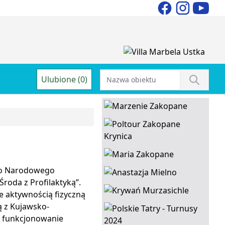
Ulubione (0)
go Narodowego
roda z Profilaktyką”.
e aktywnością fizyczną
ą z Kujawsko-
a funkcjonowanie