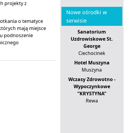
h projekty z
Nowe ośrodki w
serwisie
potkania o tematyce
których mają miejsce
Sanatorium
elu podnoszenie
Uzdrowiskowe St.
chicznego
George
Ciechocinek
Hotel Muszyna
Muszyna
Wczasy Zdrowotno -
Wypoczynkowe
”KRYSTYNA”
Rewa