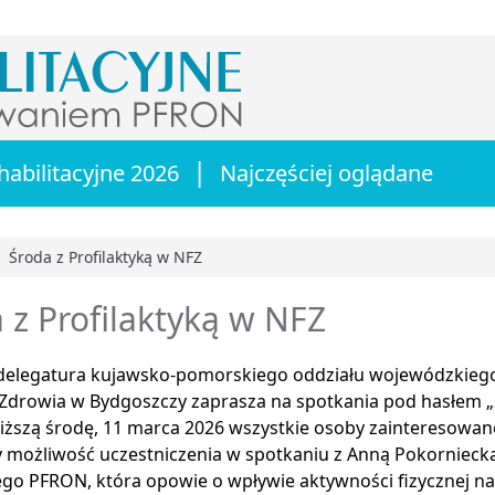
|
habilitacyjne 2026
Najczęściej oglądane
Środa z Profilaktyką w NFZ
główna
 z Profilaktyką w NFZ
delegatura kujawsko-pomorskiego oddziału wojewódzkie
Zdrowia w Bydgoszczy zaprasza na spotkania pod hasłem „Ś
liższą środę, 11 marca 2026 wszystkie osoby zainteresowan
y możliwość uczestniczenia w spotkaniu z Anną Pokornieck
go PFRON, która opowie o wpływie aktywności fizycznej n