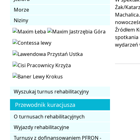
Żak/Katarz
Morze
Machalica.
Niziny
nowocześn
Źródłem Ku
spotkania 
wydarzeń w
Wyszukaj turnus rehabilitacyjny
Przewodnik kuracjusza
O turnusach rehabilitacyjnych
Wyjazdy rehabilitacyjne
Turnusy z dofinansowaniem PFRON -