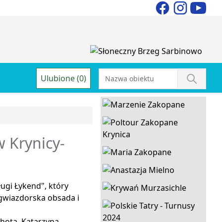
Ulubione (0)
 Krynicy-
ugi Łykend", który
 gwiazdorska obsada i
hota, Katarzyna