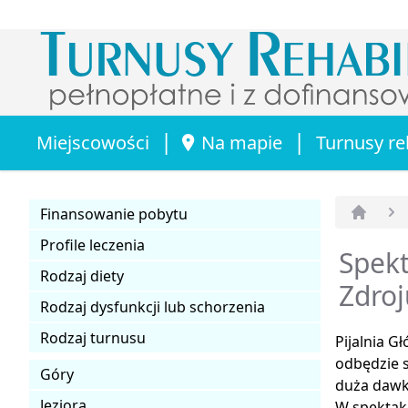
|
|
Miejscowości
Na mapie
Turnusy re
Finansowanie pobytu
Strona 
Profile leczenia
Spekt
Rodzaj diety
Zdroj
Rodzaj dysfunkcji lub schorzenia
Rodzaj turnusu
Pijalnia G
odbędzie s
Góry
duża dawk
Jeziora
W spektak