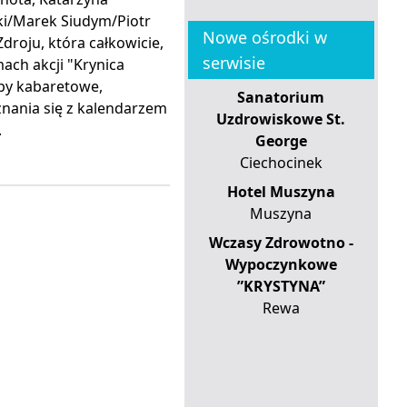
ki/Marek Siudym/Piotr
Nowe ośrodki w
droju, która całkowicie,
serwisie
ch akcji "Krynica
ępy kabaretowe,
Sanatorium
znania się z kalendarzem
Uzdrowiskowe St.
.
George
Ciechocinek
Hotel Muszyna
Muszyna
Wczasy Zdrowotno -
Wypoczynkowe
”KRYSTYNA”
Rewa