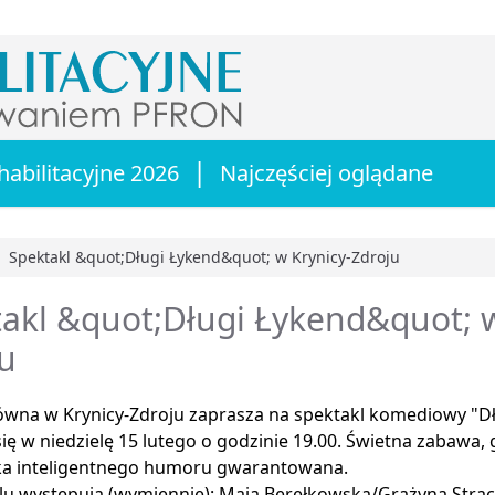
|
habilitacyjne 2026
Najczęściej oglądane
Spektakl &quot;Długi Łykend&quot; w Krynicy-Zdroju
główna
akl &quot;Długi Łykend&quot; w
u
łówna w Krynicy-Zdroju zaprasza na spektakl komediowy "Dł
ię w niedzielę 15 lutego o godzinie 19.00. Świetna zabawa,
a inteligentnego humoru gwarantowana.
lu występują (wymiennie): Maja Berełkowska/Grażyna Strac