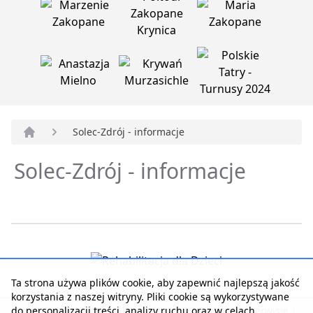
Solec-Zdrój - informacje
Strona główna
Solec-Zdrój - informacje
Ta strona używa plików cookie, aby zapewnić najlepszą jakość
korzystania z naszej witryny. Pliki cookie są wykorzystywane
do personalizacji treści, analizy ruchu oraz w celach
Strona główna
|
Kontakt z serwisem
|
Reklama w serwisie
|