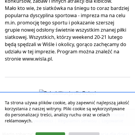
konkursów, zabaw i innych atrakcji dla kibiców.
Mało kto wie, że siatkówka na śniegu to coraz bardziej
popularna dyscyplina sportowa - impreza ma na celu
m.in. promocję tego sportu i pokazanie szerszej
grupie nowej odsłony świetnie wszystkim znanej piłki
siatkowej. Wszystkich, którzy weekend 20-21 lutego
będą spędzali w Wiśle i okolicy, gorąco zachęcamy do
udziału w tej imprezie. Program można znaleźć na
stronie www.wisla.pl.
Ta strona używa plików cookie, aby zapewnić najlepszą jakość
korzystania z naszej witryny. Pliki cookie są wykorzystywane
do personalizacji treści, analizy ruchu oraz w celach
Strona główna
|
Kontakt z serwisem
|
Reklama w serwisie
|
reklamowych.
Polityka prywatności
|
Regulamin serwisu
|
Logowanie
Warto zobaczyć:
Nasza rehabilitacja
-
Rehabilitacja dla dzieci
-