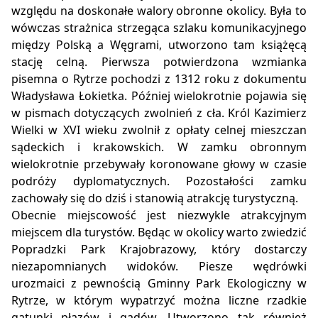
względu na doskonałe walory obronne okolicy. Była to
wówczas strażnica strzegąca szlaku komunikacyjnego
między Polską a Węgrami, utworzono tam książęcą
stację celną. Pierwsza potwierdzona wzmianka
pisemna o Rytrze pochodzi z 1312 roku z dokumentu
Władysława Łokietka. Później wielokrotnie pojawia się
w pismach dotyczących zwolnień z cła. Król Kazimierz
Wielki w XVI wieku zwolnił z opłaty celnej mieszczan
sądeckich i krakowskich. W zamku obronnym
wielokrotnie przebywały koronowane głowy w czasie
podróży dyplomatycznych. Pozostałości zamku
zachowały się do dziś i stanowią atrakcję turystyczną.
Obecnie miejscowość jest niezwykle atrakcyjnym
miejscem dla turystów. Będąc w okolicy warto zwiedzić
Popradzki Park Krajobrazowy, który dostarczy
niezapomnianych widoków. Piesze wędrówki
urozmaici z pewnością Gminny Park Ekologiczny w
Rytrze, w którym wypatrzyć można liczne rzadkie
gatunki płazów i gadów. Utworzono tak również