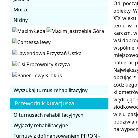
Od począt
Morze
obiekty. W
XIX wieku 
Niziny
temu w mi
karczm, w
wsi doprow
wspólnie 
miejscowo
nabierać p
Największ
obcując z
Łódzkiego
Wyszukaj turnus rehabilitacyjny
kilometró
wędrując 
Przewodnik kuracjusza
słodkowod
wielu pas
O turnusach rehabilitacyjnych
podziwian
Wyjazdy rehabilitacyjne
na wypoczy
Turnusy z dofinansowaniem PFRON -