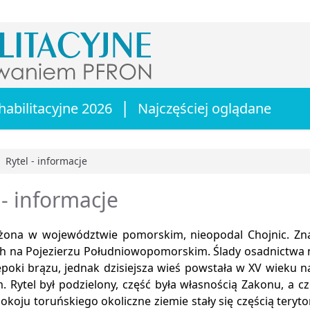
|
habilitacyjne 2026
Najczęściej oglądane
Rytel - informacje
główna
 - informacje
żona w województwie pomorskim, nieopodal Chojnic. Zna
ch na Pojezierzu Południowopomorskim. Ślady osadnictwa 
 epoki brązu, jednak dzisiejsza wieś powstała w XV wieku
. Rytel był podzielony, część była własnością Zakonu, a cz
koju toruńskiego okoliczne ziemie stały się częścią teryt