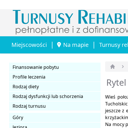
|
|
Miejscowości
Na mapie
Turnusy re
Finansowanie pobytu
Strona 
Profile leczenia
Rytel
Rodzaj diety
Rodzaj dysfunkcji lub schorzenia
Wieś poło
Tucholski
Rodzaj turnusu
jeszcze z
Góry
krzyżackim
Na mocy po
Jeziora