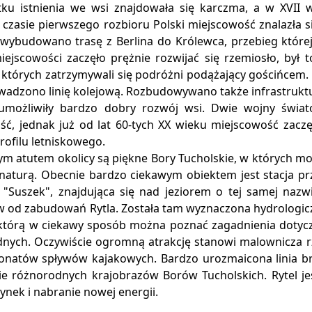
ku istnienia we wsi znajdowała się karczma, a w XVII wi
 czasie pierwszego rozbioru Polski miejscowość znalazła s
wybudowano trasę z Berlina do Królewca, przebieg której 
ejscowości zaczęło prężnie rozwijać się rzemiosło, był t
 których zatrzymywali się podróżni podążający gościńcem.
adzono linię kolejową. Rozbudowywano także infrastruktur
umożliwiły bardzo dobry rozwój wsi. Dwie wojny świa
ść, jednak już od lat 60-tych XX wieku miejscowość zaczę
rofilu letniskowego.
ym atutem okolicy są piękne Bory Tucholskie, w których m
 naturą. Obecnie bardzo ciekawym obiektem jest stacja pr
 "Suszek", znajdująca się nad jeziorem o tej samej nazwi
w od zabudowań Rytla. Została tam wyznaczona hydrologicz
którą w ciekawy sposób można poznać zagadnienia dotyczą
nych. Oczywiście ogromną atrakcję stanowi malownicza rz
jonatów spływów kajakowych. Bardzo urozmaicona linia b
ie różnorodnych krajobrazów Borów Tucholskich. Rytel j
nek i nabranie nowej energii.