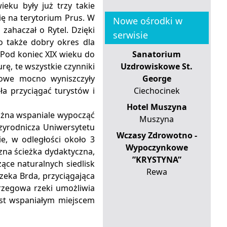
eku były już trzy takie
ię na terytorium Prus. W
Nowe ośrodki w
zahaczał o Rytel. Dzięki
serwisie
o także dobry okres dla
 Pod koniec XIX wieku do
Sanatorium
ę, te wszystkie czynniki
Uzdrowiskowe St.
towe mocno wyniszczyły
George
ła przyciągać turystów i
Ciechocinek
Hotel Muszyna
ożna wspaniale wypocząć
Muszyna
zyrodnicza Uniwersytetu
Wczasy Zdrowotno -
e, w odległości około 3
Wypoczynkowe
na ścieżka dydaktyczna,
”KRYSTYNA”
ce naturalnych siedlisk
Rewa
eka Brda, przyciągająca
rzegowa rzeki umożliwia
est wspaniałym miejscem