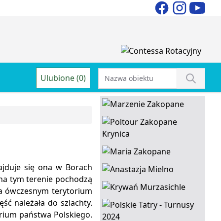
Ulubione (0)
jduje się ona w Borach
na tym terenie pochodzą
 na ówczesnym terytorium
ęść należała do szlachty.
orium państwa Polskiego.