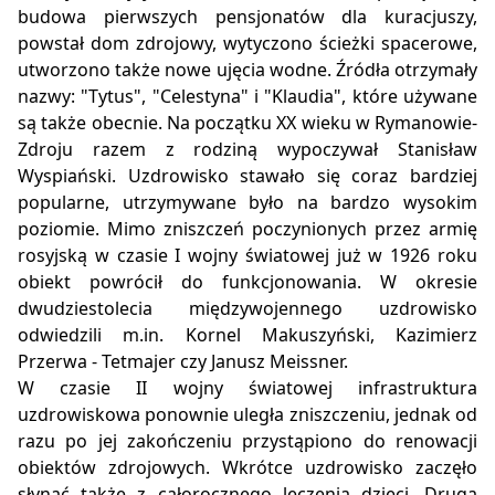
budowa pierwszych pensjonatów dla kuracjuszy,
powstał dom zdrojowy, wytyczono ścieżki spacerowe,
utworzono także nowe ujęcia wodne. Źródła otrzymały
nazwy: "Tytus", "Celestyna" i "Klaudia", które używane
są także obecnie. Na początku XX wieku w Rymanowie-
Zdroju razem z rodziną wypoczywał Stanisław
Wyspiański. Uzdrowisko stawało się coraz bardziej
popularne, utrzymywane było na bardzo wysokim
poziomie. Mimo zniszczeń poczynionych przez armię
rosyjską w czasie I wojny światowej już w 1926 roku
obiekt powrócił do funkcjonowania. W okresie
dwudziestolecia międzywojennego uzdrowisko
odwiedzili m.in. Kornel Makuszyński, Kazimierz
Przerwa - Tetmajer czy Janusz Meissner.
W czasie II wojny światowej infrastruktura
uzdrowiskowa ponownie uległa zniszczeniu, jednak od
razu po jej zakończeniu przystąpiono do renowacji
obiektów zdrojowych. Wkrótce uzdrowisko zaczęło
słynąć także z całorocznego leczenia dzieci. Druga