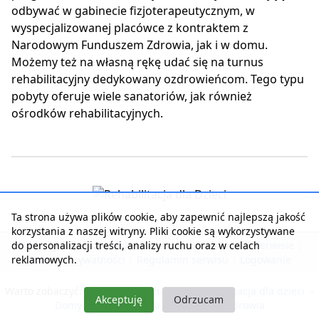
odbywać w gabinecie fizjoterapeutycznym, w
wyspecjalizowanej placówce z kontraktem z
Narodowym Funduszem Zdrowia, jak i w domu.
Możemy też na własną rękę udać się na turnus
rehabilitacyjny dedykowany ozdrowieńcom. Tego typu
pobyty oferuje wiele sanatoriów, jak również
ośrodków rehabilitacyjnych.
Ta strona używa plików cookie, aby zapewnić najlepszą jakość
korzystania z naszej witryny. Pliki cookie są wykorzystywane
do personalizacji treści, analizy ruchu oraz w celach
Strona główna
|
Kontakt z serwisem
|
Reklama w serwisie
|
reklamowych.
Polityka prywatności
|
Regulamin serwisu
|
Logowanie
Warto zobaczyć:
Nasza rehabilitacja
-
Rehabilitacja dla dzieci
-
Akceptuję
Odrzucam
Domy Seniora i Opieki
-
Pobyty dla zdrowia