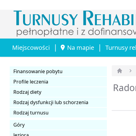
|
|
Miejscowości
Na mapie
Turnusy re
Finansowanie pobytu
Strona 
Profile leczenia
Rado
Rodzaj diety
Rodzaj dysfunkcji lub schorzenia
Rodzaj turnusu
Góry
Jeziora