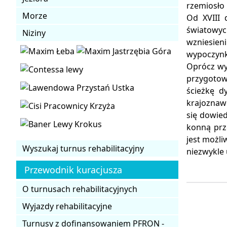
rzemiosło
Morze
Od XVIII 
światowyc
Niziny
wzniesien
wypoczynk
Oprócz wy
przygotow
ścieżkę d
krajoznaw
się dowied
konną prz
jest możl
Wyszukaj turnus rehabilitacyjny
niezwykle 
Przewodnik kuracjusza
O turnusach rehabilitacyjnych
Wyjazdy rehabilitacyjne
Turnusy z dofinansowaniem PFRON -