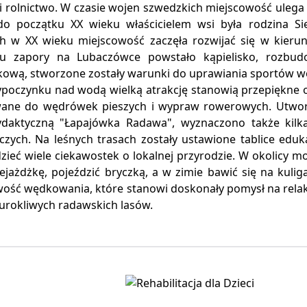
 i rolnictwo. W czasie wojen szwedzkich miejscowość uleg
do początku XX wieku właścicielem wsi była rodzina Si
h w XX wieku miejscowość zaczęła rozwijać się w kierun
iu zapory na Lubaczówce powstało kąpielisko, rozbud
ową, stworzone zostały warunki do uprawiania sportów w
poczynku nad wodą wielką atrakcję stanowią przepiękne ok
ane do wędrówek pieszych i wypraw rowerowych. Utwor
ydaktyczną "Łapajówka Radawa", wyznaczono także kilka
czych. Na leśnych trasach zostały ustawione tablice eduk
zieć wiele ciekawostek o lokalnej przyrodzie. W okolicy m
ejażdżkę, pojeździć bryczką, a w zimie bawić się na kuli
iwość wędkowania, które stanowi doskonały pomysł na rela
urokliwych radawskich lasów.