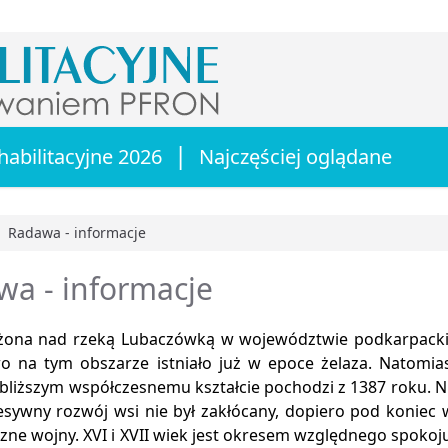
|
habilitacyjne 2026
Najczęściej oglądane
Radawa - informacje
główna
wa - informacje
żona nad rzeką Lubaczówką w województwie podkarpackim
o na tym obszarze istniało już w epoce żelaza. Natomi
 bliższym współczesnemu kształcie pochodzi z 1387 roku. 
esywny rozwój wsi nie był zakłócany, dopiero pod koniec 
czne wojny. XVI i XVII wiek jest okresem względnego spokoju