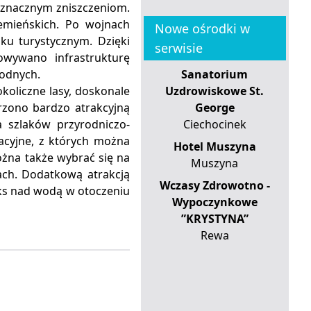
a znacznym zniszczeniom.
emieńskich. Po wojnach
Nowe ośrodki w
ku turystycznym. Dzięki
serwisie
owywano infrastrukturę
odnych.
Sanatorium
oliczne lasy, doskonale
Uzdrowiskowe St.
zono bardzo atrakcyjną
George
 szlaków przyrodniczo-
Ciechocinek
acyjne, z których można
Hotel Muszyna
ożna także wybrać się na
Muszyna
gach. Dodatkową atrakcją
Wczasy Zdrowotno -
ks nad wodą w otoczeniu
Wypoczynkowe
”KRYSTYNA”
Rewa