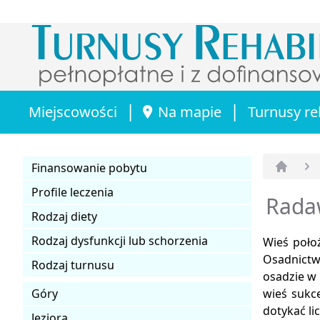
|
|
Miejscowości
Na mapie
Turnusy re
Finansowanie pobytu
Strona 
Profile leczenia
Rada
Rodzaj diety
Rodzaj dysfunkcji lub schorzenia
Wieś poło
Osadnictw
Rodzaj turnusu
osadzie w
Góry
wieś sukc
dotykać li
Jeziora