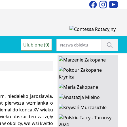
Ulubione (0)
, niedaleko Jarosławia.
ast pierwsza wzmianka o
Niemal do końca XV wieku
wieku obszar ten zaczęły
 w okolicy, we wsi kwitło