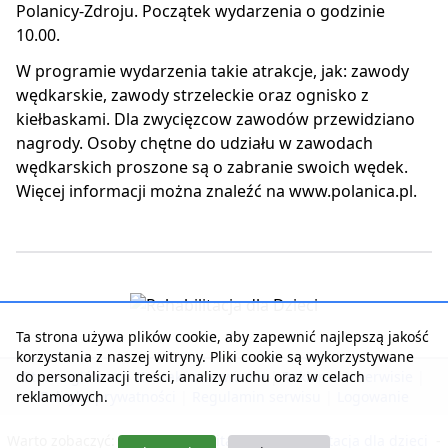
Polanicy-Zdroju. Początek wydarzenia o godzinie
10.00.
W programie wydarzenia takie atrakcje, jak: zawody
wędkarskie, zawody strzeleckie oraz ognisko z
kiełbaskami. Dla zwycięzcow zawodów przewidziano
nagrody. Osoby chętne do udziału w zawodach
wędkarskich proszone są o zabranie swoich wędek.
Więcej informacji można znaleźć na www.polanica.pl.
Ta strona używa plików cookie, aby zapewnić najlepszą jakość
korzystania z naszej witryny. Pliki cookie są wykorzystywane
do personalizacji treści, analizy ruchu oraz w celach
Strona główna
|
Kontakt z serwisem
|
Reklama w serwisie
|
reklamowych.
Polityka prywatności
|
Regulamin serwisu
|
Logowanie
Warto zobaczyć:
Nasza rehabilitacja
-
Rehabilitacja dla dzieci
-