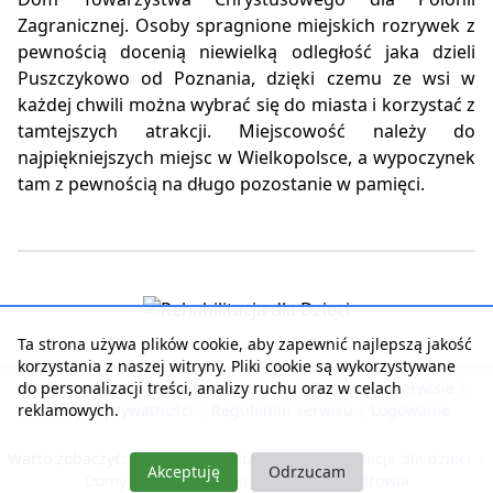
Zagranicznej. Osoby spragnione miejskich rozrywek z
pewnością docenią niewielką odległość jaka dzieli
Puszczykowo od Poznania, dzięki czemu ze wsi w
każdej chwili można wybrać się do miasta i korzystać z
tamtejszych atrakcji. Miejscowość należy do
najpiękniejszych miejsc w Wielkopolsce, a wypoczynek
tam z pewnością na długo pozostanie w pamięci.
Ta strona używa plików cookie, aby zapewnić najlepszą jakość
korzystania z naszej witryny. Pliki cookie są wykorzystywane
do personalizacji treści, analizy ruchu oraz w celach
Strona główna
|
Kontakt z serwisem
|
Reklama w serwisie
|
reklamowych.
Polityka prywatności
|
Regulamin serwisu
|
Logowanie
Warto zobaczyć:
Nasza rehabilitacja
-
Rehabilitacja dla dzieci
-
Akceptuję
Odrzucam
Domy Seniora i Opieki
-
Pobyty dla zdrowia