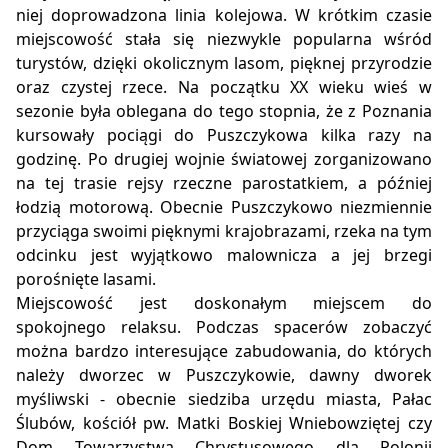
niej doprowadzona linia kolejowa. W krótkim czasie
miejscowość stała się niezwykle popularna wśród
turystów, dzięki okolicznym lasom, pięknej przyrodzie
oraz czystej rzece. Na początku XX wieku wieś w
sezonie była oblegana do tego stopnia, że z Poznania
kursowały pociągi do Puszczykowa kilka razy na
godzinę. Po drugiej wojnie światowej zorganizowano
na tej trasie rejsy rzeczne parostatkiem, a później
łodzią motorową. Obecnie Puszczykowo niezmiennie
przyciąga swoimi pięknymi krajobrazami, rzeka na tym
odcinku jest wyjątkowo malownicza a jej brzegi
porośnięte lasami.
Miejscowość jest doskonałym miejscem do
spokojnego relaksu. Podczas spacerów zobaczyć
można bardzo interesujące zabudowania, do których
należy dworzec w Puszczykowie, dawny dworek
myśliwski - obecnie siedziba urzędu miasta, Pałac
Ślubów, kościół pw. Matki Boskiej Wniebowziętej czy
Dom Towarzystwa Chrystusowego dla Polonii