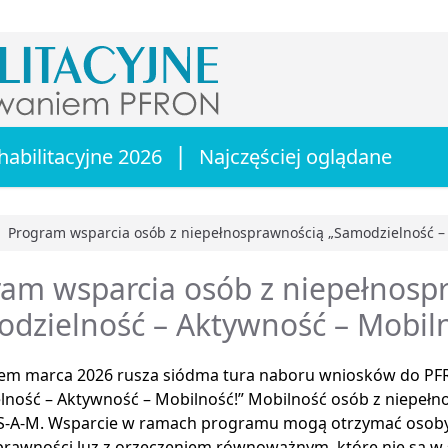
|
habilitacyjne 2026
Najczęściej oglądane
Program wsparcia osób z niepełnosprawnością „Samodzielność – 
główna
ram wsparcia osób z niepełnosp
dzielność – Aktywność – Mobiln
iem marca 2026 rusza siódma tura naboru wniosków do P
lność – Aktywność – Mobilność!” Mobilność osób z niepeł
 S-A-M. Wsparcie w ramach programu mogą otrzymać osob
rawności luz z orzeczeniem równoważnym, które nie są w st