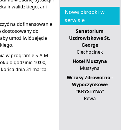
ka inwalidzkiego, ani
Nowe ośrodki w
serwisie
czyć na dofinansowanie
e dostosowany do
Sanatorium
aby umożliwić zajęcie
Uzdrowiskowe St.
zkiego.
George
Ciechocinek
nia w programie S-A-M
Hotel Muszyna
oku o godzinie 10:00,
Muszyna
 końca dnia 31 marca.
Wczasy Zdrowotno -
Wypoczynkowe
”KRYSTYNA”
Rewa