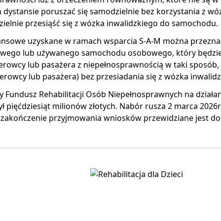
dystansie poruszać się samodzielnie bez korzystania z wóz
ielnie przesiąść się z wózka inwalidzkiego do samochodu.
nansowe uzyskane w ramach wsparcia S-A-M można przezna
wego lub używanego samochodu osobowego, który będzi
erowcy lub pasażera z niepełnosprawnością w taki sposób, 
ierowcy lub pasażera) bez przesiadania się z wózka inwalid
 Fundusz Rehabilitacji Osób Niepełnosprawnych na działa
ł pięćdziesiąt milionów złotych. Nabór rusza 2 marca 2026r
 zakończenie przyjmowania wniosków przewidziane jest do