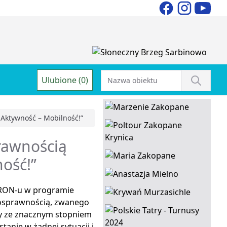
Ulubione (0)
Aktywność – Mobilność!”
rawnością
ość!”
FRON-u w programie
nosprawnością, zwanego
y ze znacznym stopniem
anie w żadnej sytuacji i