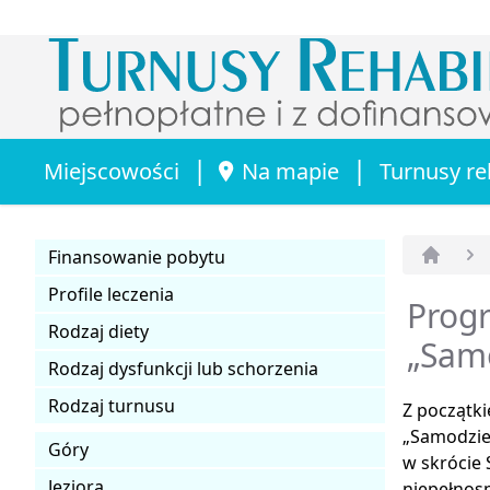
|
|
Miejscowości
Na mapie
Turnusy re
Finansowanie pobytu
Strona 
Profile leczenia
Prog
Rodzaj diety
„Samo
Rodzaj dysfunkcji lub schorzenia
Rodzaj turnusu
Z początk
„Samodzie
Góry
w skrócie
Jeziora
niepełnosp