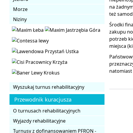
na żadnym 
Morze
też samodz
Niziny
Środki fi
zakupu no
potrzeb ki
miejsca (k
Państwowy
przeznaczy
natomiast
Wyszukaj turnus rehabilitacyjny
Przewodnik kuracjusza
O turnusach rehabilitacyjnych
Wyjazdy rehabilitacyjne
Turnusy z dofinansowaniem PFRON -