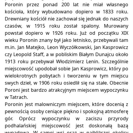
Poronin przez ponad 200 lat nie miał własnego
kościoła, który wybudowano dopiero w 1833 roku.
Drewniany kościół nie zachował się jednak do naszych
czasów, w 1915 roku został spalony. Murowany
powstał dopiero w 1926 roku. Już od początku XIX
wieku Poronin znany był jako letnisko, przebywali tam
m.in. Jan Matejko, Leon Wyczółkowski, Jan Kasprowicz
czy Leopold Staff, a w pobliskim Białym Dunajcu około
1913 roku przebywał Włodzimierz Lenin. Szczególnie
miejscowość upodobał sobie Jan Kasprowicz, który po
wielokrotnych pobytach i tworzeniu w tym miejscu
swych dzieł, w 1906 roku osiedlił się na stałe. Obecnie
Poroni jest bardzo atrakcyjnym miejscem wypoczynku
w Tatrach.
Poronin jest malowniczym miejscem, które docenią z
pewnością osoby ceniące piękno i spokojną atmosferę
gór. Oprócz wypoczynku w zaciszu przyrody
podhalańskiej miejscowość jest doskonałą bazą
wypadową. W samej wsi oraz w najbliższej okolicy