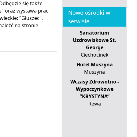
Odbędzie się także
ie" oraz wystawa prac
Nowe ośrodki w
ieckie: "Głuszec",
serwisie
aleźć na stronie
Sanatorium
Uzdrowiskowe St.
George
Ciechocinek
Hotel Muszyna
Muszyna
Wczasy Zdrowotno -
Wypoczynkowe
”KRYSTYNA”
Rewa