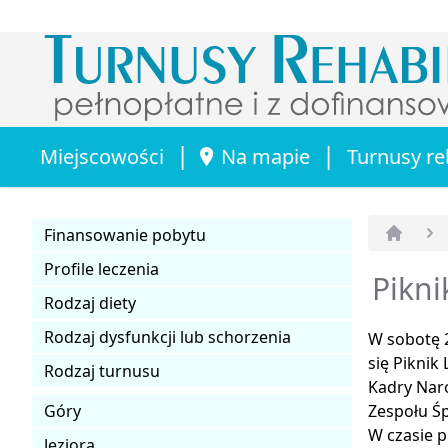
|
|
Miejscowości
Na mapie
Turnusy re
Finansowanie pobytu
Strona 
Profile leczenia
Pikni
Rodzaj diety
Rodzaj dysfunkcji lub schorzenia
W sobotę 2
się Piknik
Rodzaj turnusu
Kadry Nar
Góry
Zespołu Ś
W czasie 
Jeziora