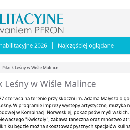
|
habilitacyjne 2026
Najczęściej oglądane
Piknik Leśny w Wiśle Malince
główna
k Leśny w Wiśle Malince
7 czerwca na terenie przy skoczni im. Adama Małysza o go
 Leśny. W programie imprezy występy artystyczne, muzyka 
odowej w Kombinacji Norweskiej, pokaz psów myśliwskich,
piewaczego "Kwiczoły", zabawa taneczna oraz mnóstwo atra
pikniku będzie można skosztować pysznych specjałów kulin