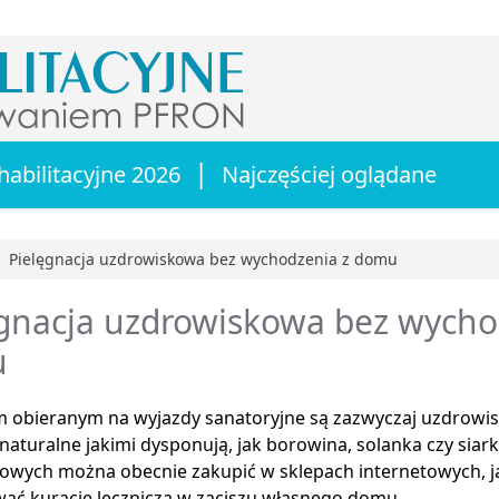
|
habilitacyjne 2026
Najczęściej oglądane
Pielęgnacja uzdrowiskowa bez wychodzenia z domu
główna
gnacja uzdrowiskowa bez wycho
u
 obieranym na wyjazdy sanatoryjne są zazwyczaj uzdrowisk
aturalne jakimi dysponują, jak borowina, solanka czy sia
owych można obecnie zakupić w sklepach internetowych, 
ać kurację leczniczą w zaciszu własnego domu.