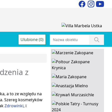
Ulubione (0)
dzenia z
a, a to ze względu na
rka. Szereg kosmetyków
jak
Zdrowinki
, i