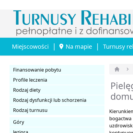
|
|
Miejscowości
Na mapie
Turnusy re
Finansowanie pobytu
Strona 
Profile leczenia
Pielę
Rodzaj diety
dom
Rodzaj dysfunkcji lub schorzenia
Rodzaj turnusu
Kierunkiem
bogactwa n
Góry
uzdrowisk
Jeziora
kontynuow