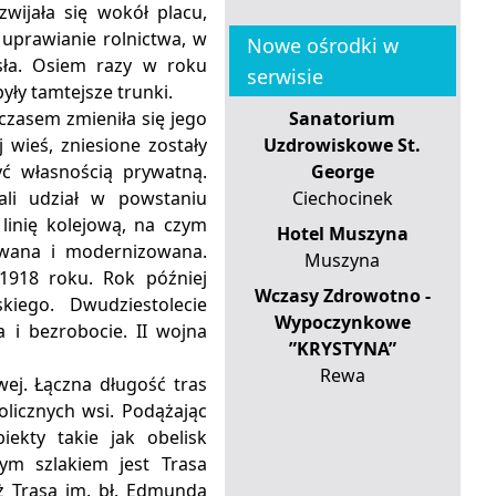
wijała się wokół placu,
 uprawianie rolnictwa, w
Nowe ośrodki w
sła. Osiem razy w roku
serwisie
yły tamtejsze trunki.
 czasem zmieniła się jego
Sanatorium
j wieś, zniesione zostały
Uzdrowiskowe St.
yć własnością prywatną.
George
ali udział w powstaniu
Ciechocinek
linię kolejową, na czym
Hotel Muszyna
wywana i modernizowana.
Muszyna
1918 roku. Rok później
Wczasy Zdrowotno -
kiego. Dwudziestolecie
Wypoczynkowe
i bezrobocie. II wojna
”KRYSTYNA”
Rewa
ej. Łączna długość tras
licznych wsi. Podążając
kty takie jak obelisk
ym szlakiem jest Trasa
ż Trasa im. bł. Edmunda