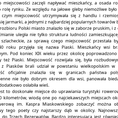
 miejscowości zaczęli napływać mieszkańcy, a osada roz
o rolę rynku. Ze względu na jałowe gleby niemożliwe było
 czym miejscowość utrzymywała się z handlu i rzemio
ię jarmarki, a jednymi z najbardziej popularnych towarów b
ozbioru Polski miasto znalazło się w zaborze pruskim, i z
Zmianie uległa nie tylko struktura ludności zamieszkujące
e szlacheckie, za sprawą czego miejscowość przestała b
0 roku przyjęła się nazwa Piaski. Mieszkańcy wsi br
wym. Pod koniec XIX wieku przez okolicę poprowadzono 
ły też Piaski. Miejscowość rozwijała się, była rozbudo
 z Piasków brali udział w powstaniu wielkopolskim w 
ść oficjalnie znalazła się w granicach państwa pols
enne nie było dobrym okresem dla wsi, panowała bieda 
dodatkowo osłabiła wieś.
est to doskonałe miejsce do uprawiania turystyki rowerow
0 kilometrów, wiodą one po najciekawszych miejscach oko
werową im. Kaspra Miaskowskiego zobaczyć można obie
y tego poety czy najstarszy dąb w okolicy. Najnowsz
do Trzech Rezerwatów. Bardzo interesująca jest równie