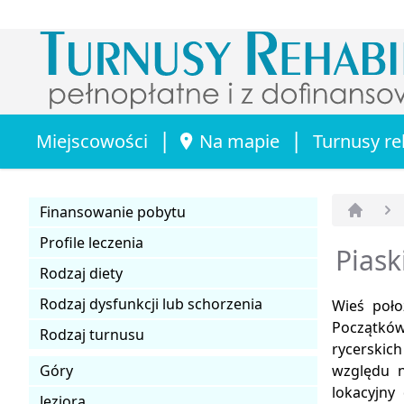
|
|
Miejscowości
Na mapie
Turnusy re
Finansowanie pobytu
Strona 
Profile leczenia
Piask
Rodzaj diety
Rodzaj dysfunkcji lub schorzenia
Wieś poło
Początków
Rodzaj turnusu
rycerskic
Góry
względu n
lokacyjny
Jeziora