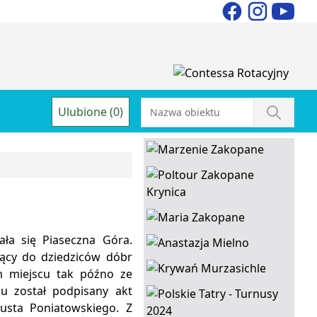
Ulubione (0)
ła się Piaseczna Góra.
żący do dziedziców dóbr
ym miejscu tak późno ze
u został podpisany akt
gusta Poniatowskiego. Z