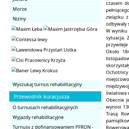
czasem do
Morze
pełniąceg
związku z
Niziny
odbywały s
W wyniku r
sytuacja. 
przywilej
Około 184
listopado
skorzysta
Ochotnicy
miejscowo
Wyszukaj turnus rehabilitacyjny
międzywoj
światowa 
Przewodnik kuracjusza
Obecnie j
wynosi 13
O turnusach rehabilitacyjnych
Trasą Ro
Wyjazdy rehabilitacyjne
pamiątkow
Turnusy z dofinansowaniem PFRON -
Rowerowa 