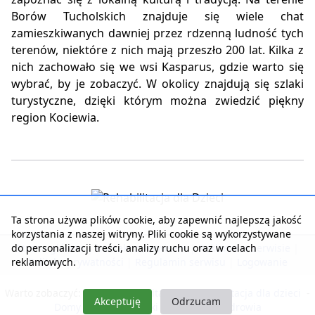
Borów Tucholskich znajduje się wiele chat
zamieszkiwanych dawniej przez rdzenną ludność tych
terenów, niektóre z nich mają przeszło 200 lat. Kilka z
nich zachowało się we wsi Kasparus, gdzie warto się
wybrać, by je zobaczyć. W okolicy znajdują się szlaki
turystyczne, dzięki którym można zwiedzić piękny
region Kociewia.
Ta strona używa plików cookie, aby zapewnić najlepszą jakość
korzystania z naszej witryny. Pliki cookie są wykorzystywane
do personalizacji treści, analizy ruchu oraz w celach
Strona główna
|
Kontakt z serwisem
|
Reklama w serwisie
|
reklamowych.
Polityka prywatności
|
Regulamin serwisu
|
Logowanie
Warto zobaczyć:
Nasza rehabilitacja
-
Rehabilitacja dla dzieci
-
Akceptuję
Odrzucam
Domy Seniora i Opieki
-
Pobyty dla zdrowia