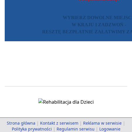
WYBIERZ DOWOLNE MIEJSC
W KRAJU I ZADZWOŃ -
RESZTĘ BEZPŁATNIE ZAŁATWIMY ZA 
Strona główna
|
Kontakt z serwisem
|
Reklama w serwisie
|
Polityka prywatności
|
Regulamin serwisu
|
Logowanie