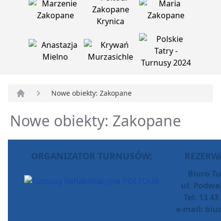
Nowe obiekty: Zakopane
Strona główna
Nowe obiekty: Zakopane
ORGANIZATOR TURNUSÓW:
REZERWA
Biuro Tu
ul. Podwa
Tel: 13 43
e-mail:
biu