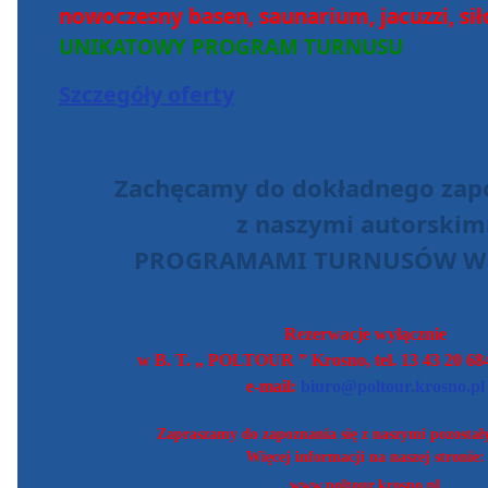
nowoczesny basen, saunarium, jacuzzi, si
UNIKATOWY PROGRAM TURNUSU
Szczegóły oferty
Zachęcamy do dokładnego zapo
z naszymi autorskim
PROGRAMAMI TURNUSÓW W
Rezerwacje wyłącznie
w B. T. „ POLTOUR ” Krosno, tel. 13 43 20 684
e-mail:
biuro@poltour.krosno.pl
Zapraszamy do zapoznania się z naszymi pozostał
Więcej informacji na naszej stronie:
www.poltour.krosno.pl