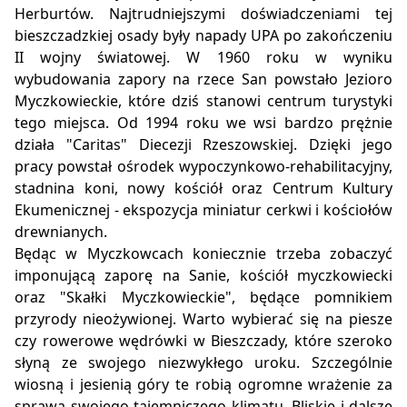
Herburtów. Najtrudniejszymi doświadczeniami tej
bieszczadzkiej osady były napady UPA po zakończeniu
II wojny światowej. W 1960 roku w wyniku
wybudowania zapory na rzece San powstało Jezioro
Myczkowieckie, które dziś stanowi centrum turystyki
tego miejsca. Od 1994 roku we wsi bardzo prężnie
działa "Caritas" Diecezji Rzeszowskiej. Dzięki jego
pracy powstał ośrodek wypoczynkowo-rehabilitacyjny,
stadnina koni, nowy kościół oraz Centrum Kultury
Ekumenicznej - ekspozycja miniatur cerkwi i kościołów
drewnianych.
Będąc w Myczkowcach koniecznie trzeba zobaczyć
imponującą zaporę na Sanie, kościół myczkowiecki
oraz "Skałki Myczkowieckie", będące pomnikiem
przyrody nieożywionej. Warto wybierać się na piesze
czy rowerowe wędrówki w Bieszczady, które szeroko
słyną ze swojego niezwykłego uroku. Szczególnie
wiosną i jesienią góry te robią ogromne wrażenie za
sprawą swojego tajemniczego klimatu. Bliskie i dalsze