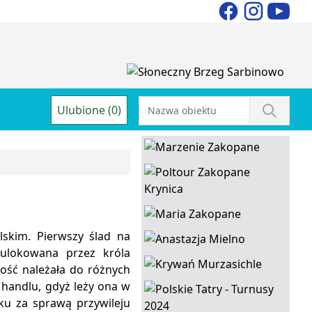
Ulubione (0)
skim. Pierwszy ślad na
ulokowana przez króla
ość należała do różnych
 handlu, gdyż leży ona w
ku za sprawą przywileju