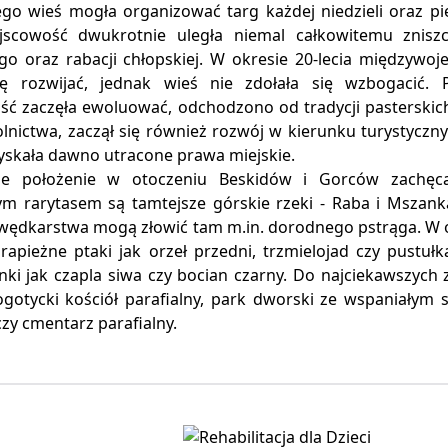
ego wieś mogła organizować targ każdej niedzieli oraz 
jscowość dwukrotnie uległa niemal całkowitemu znisz
go oraz rabacji chłopskiej. W okresie 20-lecia międzywo
ię rozwijać, jednak wieś nie zdołała się wzbogacić. 
ść zaczęła ewoluować, odchodzono od tradycji pasterskich
olnictwa, zaczął się również rozwój w kierunku turystycz
yskała dawno utracone prawa miejskie.
ze położenie w otoczeniu Beskidów i Gorców zachęc
m rarytasem są tamtejsze górskie rzeki - Raba i Mszanka,
 wędkarstwa mogą złowić tam m.in. dorodnego pstrąga. W 
drapieżne ptaki jak orzeł przedni, trzmielojad czy pustu
unki jak czapla siwa czy bocian czarny. Do najciekawszyc
ogotycki kościół parafialny, park dworski ze wspaniałym
zy cmentarz parafialny.