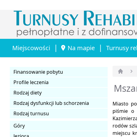
|
|
Miejscowości
Na mapie
Turnusy re
Finansowanie pobytu
Strona 
Profile leczenia
Mszan
Rodzaj diety
Rodzaj dysfunkcji lub schorzenia
Miasto po
piśmie o
Rodzaj turnusu
Kazimierz
Góry
rodów szl
miejscu k
Jeziora