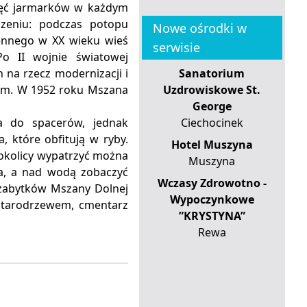
pięć jarmarków w każdym
czeniu: podczas potopu
Nowe ośrodki w
jennego w XX wieku wieś
serwisie
Po II wojnie światowej
 na rzecz modernizacji i
Sanatorium
nym. W 1952 roku Mszana
Uzdrowiskowe St.
George
a do spacerów, jednak
Ciechocinek
 które obfitują w ryby.
Hotel Muszyna
okolicy wypatrzyć można
Muszyna
łka, a nad wodą zobaczyć
Wczasy Zdrowotno -
h zabytków Mszany Dolnej
Wypoczynkowe
 starodrzewem, cmentarz
”KRYSTYNA”
Rewa