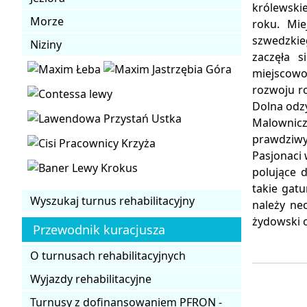
królewski
Morze
roku. Mie
szwedzkie
Niziny
zaczęła s
miejscowo
rozwoju r
Dolna odz
Malownic
prawdziwy
Pasjonaci
polujące 
takie gat
Wyszukaj turnus rehabilitacyjny
należy ne
żydowski c
Przewodnik kuracjusza
O turnusach rehabilitacyjnych
Wyjazdy rehabilitacyjne
Turnusy z dofinansowaniem PFRON -