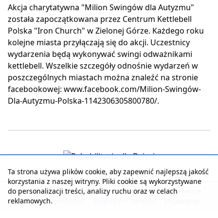
Akcja charytatywna "Milion Swingów dla Autyzmu"
została zapoczątkowana przez Centrum Kettlebell
Polska "Iron Church" w Zielonej Górze. Każdego roku
kolejne miasta przyłączają się do akcji. Uczestnicy
wydarzenia będą wykonywać swingi odważnikami
kettlebell. Wszelkie szczegóły odnośnie wydarzeń w
poszczególnych miastach można znaleźć na stronie
facebookowej: www.facebook.com/Milion-Swingów-
Dla-Autyzmu-Polska-1142306305800780/.
Ta strona używa plików cookie, aby zapewnić najlepszą jakość
korzystania z naszej witryny. Pliki cookie są wykorzystywane
do personalizacji treści, analizy ruchu oraz w celach
Strona główna
|
Kontakt z serwisem
|
Reklama w serwisie
|
reklamowych.
Polityka prywatności
|
Regulamin serwisu
|
Logowanie