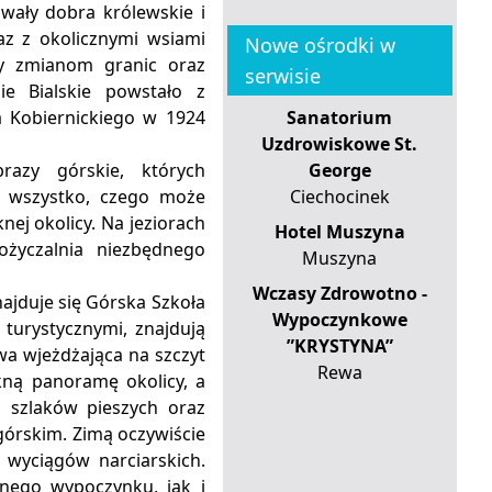
wały dobra królewskie i
az z okolicznymi wsiami
Nowe ośrodki w
ały zmianom granic oraz
serwisie
zie Bialskie powstało z
a Kobiernickiego w 1924
Sanatorium
Uzdrowiskowe St.
brazy górskie, których
George
ć wszystko, czego może
Ciechocinek
ej okolicy. Na jeziorach
Hotel Muszyna
życzalnia niezbędnego
Muszyna
Wczasy Zdrowotno -
najduje się Górska Szkoła
Wypoczynkowe
turystycznymi, znajdują
”KRYSTYNA”
owa wjeżdżająca na szczyt
Rewa
kną panoramę okolicy, a
h szlaków pieszych oraz
górskim. Zimą oczywiście
 wyciągów narciarskich.
nego wypoczynku, jak i