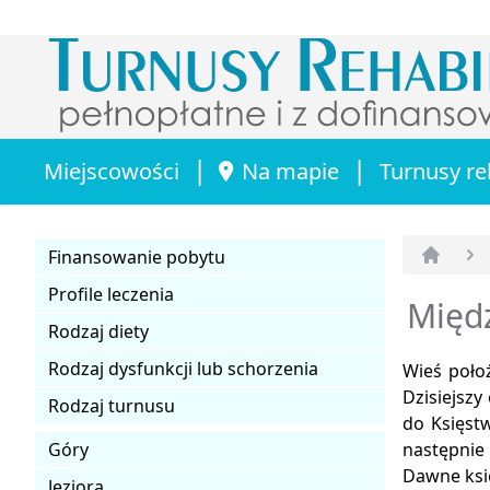
|
|
Miejscowości
Na mapie
Turnusy re
Finansowanie pobytu
Strona 
Profile leczenia
Międz
Rodzaj diety
Rodzaj dysfunkcji lub schorzenia
Wieś poło
Dzisiejszy
Rodzaj turnusu
do Księst
Góry
następnie
Dawne księ
Jeziora