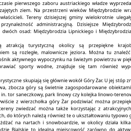
czasie pierwszego zaboru austriackiego władze wyprzeda
 zajętych ziem. Na przestrzeni wieków Międzybrodzie wr
 właścicieli. Tereny dzisiejszej gminy wielokrotnie uleg
 przynależność administracyjną. Dzisiejsze Międzybrod
a dwóch osad: Międzybrodzia Lipnickiego i Międzybrodzi
ą atrakcją turystyczną okolicy są przepiękne krajo
niem są rozległe, malownicze jeziora. Można tu znaleź
łośnik aktywnego wypoczynku na świeżym powietrzu w piękn
rawiać sporty wodne, znajduje się tam również wypo
urystyczne skupiają się głównie wokół Góry Żar. U jej stóp z
a, zbocza góry są świetnie zagospodarowane obiektami 
 in. tor saneczkowy, park linowy czy kolejka linowo-teren
ywiście z wierzchołka góry Żar podziwiać można przepię
 tereny zwiedzać można także korzystając z atrakcyjnyc
h, do których należą również te o ukształtowaniu typowo 
żdżać na nartach i snowboardzie, w okolicy działa kilka
dzie Bialskie to idealna miejscowość zarówno do aktyw