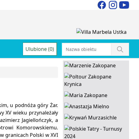
Ulubione (0)
im, u podnóża góry Żar.
wy XV wieku przynależały
zimierz Jagiellończyk, a
iotrowi Komorowskiemu.
 w granicach Polski w XVI