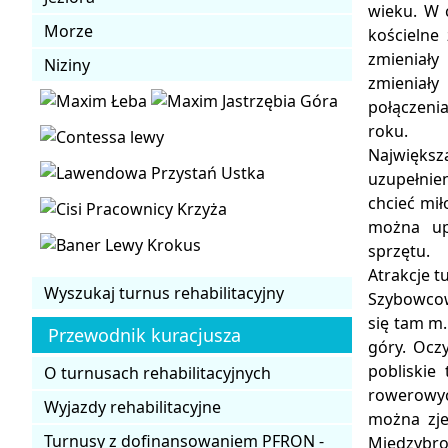
wieku. W 
Morze
kościelne
zmieniały
Niziny
zmieniały
połączeni
roku.
Największ
uzupełnie
chcieć mi
można up
sprzętu.
Atrakcje t
Wyszukaj turnus rehabilitacyjny
Szybowcow
się tam m.
Przewodnik kuracjusza
góry. Ocz
pobliskie
O turnusach rehabilitacyjnych
rowerowyc
Wyjazdy rehabilitacyjne
można zje
Turnusy z dofinansowaniem PFRON -
Międzybro