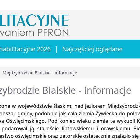
|
habilitacyjne 2026
Najczęściej oglądane
Międzybrodzie Bialskie - informacje
główna
ybrodzie Bialskie - informacje
żona w województwie śląskim, nad jeziorem Międzybrodzk
 obszar gminy, podobnie jak cała ziemia Żywiecka do poło
wa Oświęcimskiego. Pod koniec wieku ziemie te wykupił Ka
 podarował ją staroście liptowskiemu i orawskiemu P
stwo oświęcimskie oraz zatorskie ostatecznie znalazło się