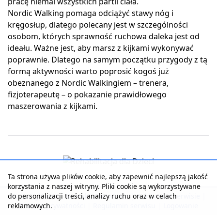
pracę niemal wszystkich partii ciała.
Nordic Walking pomaga odciążyć stawy nóg i
kręgosłup, dlatego polecany jest w szczególności
osobom, których sprawność ruchowa daleka jest od
ideału. Ważne jest, aby marsz z kijkami wykonywać
poprawnie. Dlatego na samym początku przygody z tą
formą aktywności warto poprosić kogoś już
obeznanego z Nordic Walkingiem – trenera,
fizjoterapeutę – o pokazanie prawidłowego
maszerowania z kijkami.
Ta strona używa plików cookie, aby zapewnić najlepszą jakość
korzystania z naszej witryny. Pliki cookie są wykorzystywane
do personalizacji treści, analizy ruchu oraz w celach
Strona główna
|
Kontakt z serwisem
|
Reklama w serwisie
|
reklamowych.
Polityka prywatności
|
Regulamin serwisu
|
Logowanie