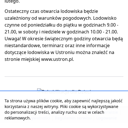
lutego.
Ostateczny czas otwarcia lodowiska będzie
uzależniony od warunków pogodowych. Lodowisko
czynne od poniedziałku do piątku w godzinach 9.00 -
21.00, w soboty i niedziele w godzinach 10.00 - 21.00.
Uwaga! W okresie świątecznym godziny otwarcia będą
niestandardowe, terminarz oraz inne informacje
dotyczące lodowiska w Ustroniu można znaleźć na
stronie miejskiej www.ustron.pl.
Ta strona używa plików cookie, aby zapewnić najlepszą jakość
korzystania z naszej witryny. Pliki cookie są wykorzystywane
do personalizacji treści, analizy ruchu oraz w celach
Strona główna
|
Kontakt z serwisem
|
Reklama w serwisie
|
reklamowych.
Polityka prywatności
|
Regulamin serwisu
|
Logowanie