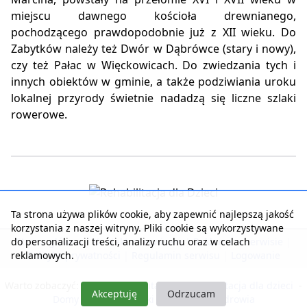
miejscu dawnego kościoła drewnianego,
pochodzącego prawdopodobnie już z XII wieku. Do
Zabytków należy też Dwór w Dąbrówce (stary i nowy),
czy też Pałac w Więckowicach. Do zwiedzania tych i
innych obiektów w gminie, a także podziwiania uroku
lokalnej przyrody świetnie nadadzą się liczne szlaki
rowerowe.
Ta strona używa plików cookie, aby zapewnić najlepszą jakość
korzystania z naszej witryny. Pliki cookie są wykorzystywane
do personalizacji treści, analizy ruchu oraz w celach
Strona główna
|
Kontakt z serwisem
|
Reklama w serwisie
|
reklamowych.
Polityka prywatności
|
Regulamin serwisu
|
Logowanie
Warto zobaczyć:
Nasza rehabilitacja
-
Rehabilitacja dla dzieci
-
Akceptuję
Odrzucam
Domy Seniora i Opieki
-
Pobyty dla zdrowia