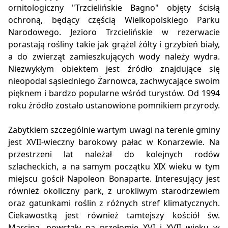
ornitologiczny "Trzcielińskie Bagno" objęty ścisłą
ochroną, będący częścią Wielkopolskiego Parku
Narodowego. Jezioro Trzcielińskie w rezerwacie
porastają rośliny takie jak grążel żółty i grzybień biały,
a do zwierząt zamieszkujących wody należy wydra.
Niezwykłym obiektem jest źródło znajdujące się
nieopodal sąsiedniego Żarnowca, zachwycające swoim
pięknem i bardzo popularne wśród turystów. Od 1994
roku źródło zostało ustanowione pomnikiem przyrody.
Zabytkiem szczególnie wartym uwagi na terenie gminy
jest XVII-wieczny barokowy pałac w Konarzewie. Na
przestrzeni lat należał do kolejnych rodów
szlacheckich, a na samym początku XIX wieku w tym
miejscu gościł Napoleon Bonaparte. Interesujący jest
również okoliczny park, z urokliwym starodrzewiem
oraz gatunkami roślin z różnych stref klimatycznych.
Ciekawostką jest również tamtejszy kościół św.
Marcina, powstały na przełomie XVI i XVII wieku w