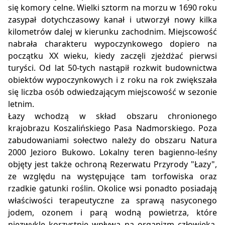
się komory celne. Wielki sztorm na morzu w 1690 roku
zasypał dotychczasowy kanał i utworzył nowy kilka
kilometrów dalej w kierunku zachodnim. Miejscowość
nabrała charakteru wypoczynkowego dopiero na
początku XX wieku, kiedy zaczęli zjeżdżać pierwsi
turyści. Od lat 50-tych nastąpił rozkwit budownictwa
obiektów wypoczynkowych i z roku na rok zwiększała
się liczba osób odwiedzającym miejscowość w sezonie
letnim.
Łazy wchodzą w skład obszaru chronionego
krajobrazu Koszalińskiego Pasa Nadmorskiego. Poza
zabudowaniami sołectwo należy do obszaru Natura
2000 Jezioro Bukowo. Lokalny teren bagienno-leśny
objęty jest także ochroną Rezerwatu Przyrody "Łazy",
ze względu na występujące tam torfowiska oraz
rzadkie gatunki roślin. Okolice wsi ponadto posiadają
właściwości terapeutyczne za sprawą nasyconego
jodem, ozonem i parą wodną powietrza, które
niezwykle korzystnie wpływa na organizm człowieka,