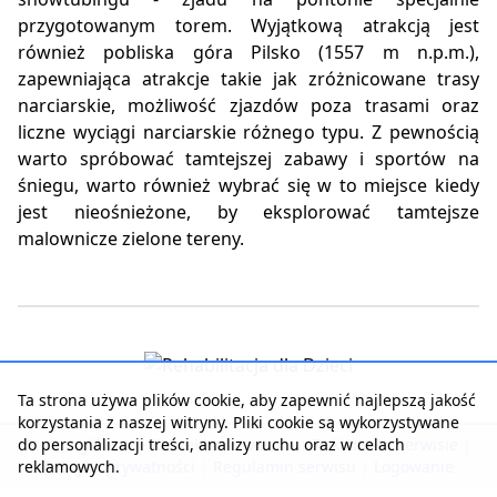
przygotowanym torem. Wyjątkową atrakcją jest
również pobliska góra Pilsko (1557 m n.p.m.),
zapewniająca atrakcje takie jak zróżnicowane trasy
narciarskie, możliwość zjazdów poza trasami oraz
liczne wyciągi narciarskie różnego typu. Z pewnością
warto spróbować tamtejszej zabawy i sportów na
śniegu, warto również wybrać się w to miejsce kiedy
jest nieośnieżone, by eksplorować tamtejsze
malownicze zielone tereny.
Ta strona używa plików cookie, aby zapewnić najlepszą jakość
korzystania z naszej witryny. Pliki cookie są wykorzystywane
do personalizacji treści, analizy ruchu oraz w celach
Strona główna
|
Kontakt z serwisem
|
Reklama w serwisie
|
reklamowych.
Polityka prywatności
|
Regulamin serwisu
|
Logowanie