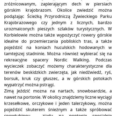
zróżnicowanym, zapierającym dech w piersiach
górskim krajobrazom. Okolice zwiedzić można
podążając Ścieżką Przyrodniczą Żywieckiego Parku
Krajobrazowego czy jednym z licznych, bardzo
urozmaiconych pieszych szlaków turystycznych. W
Korbielowie można także wypożyczyć rowery górskie
idealne do przemierzania pobliskich tras, a także
pojeździć na koniach huculskich hodowanych w
tamtejszej stadninie. Można również wybierać się na
rekreacyjne spacery Nordic Walking. Podczas
wycieczek zobaczyć możemy charakterystyczne dla
terenów beskidzkich zwierzęta, jak niedźwiedź, ryś,
borsuk, kruk czy głuszec, a w górskich potokach
wypatrzyć można pstrągi.
Zimą jeździć mozna na nartach, snowboardzie, a
nawet na portonie. W okolicy znajdziemy liczne wyciągi
krzesełkowe, orczykowe i jeden talerzykowy, można
pojeździć skuterem śnieżnym a także spróbować
snowtubingu - zjadu na pontonie specjalnie