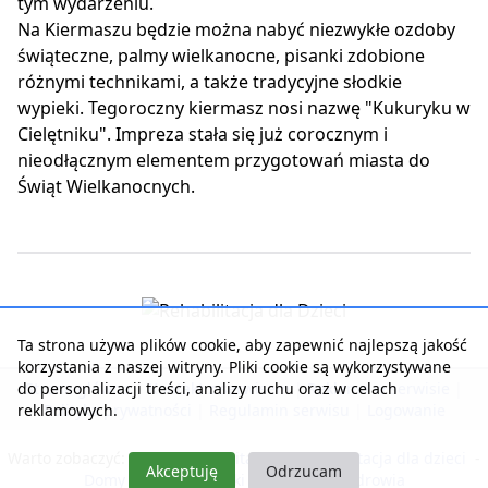
tym wydarzeniu.
Na Kiermaszu będzie można nabyć niezwykłe ozdoby
świąteczne, palmy wielkanocne, pisanki zdobione
różnymi technikami, a także tradycyjne słodkie
wypieki. Tegoroczny kiermasz nosi nazwę "Kukuryku w
Cielętniku". Impreza stała się już corocznym i
nieodłącznym elementem przygotowań miasta do
Świąt Wielkanocnych.
Ta strona używa plików cookie, aby zapewnić najlepszą jakość
korzystania z naszej witryny. Pliki cookie są wykorzystywane
do personalizacji treści, analizy ruchu oraz w celach
Strona główna
|
Kontakt z serwisem
|
Reklama w serwisie
|
reklamowych.
Polityka prywatności
|
Regulamin serwisu
|
Logowanie
Warto zobaczyć:
Nasza rehabilitacja
-
Rehabilitacja dla dzieci
-
Akceptuję
Odrzucam
Domy Seniora i Opieki
-
Pobyty dla zdrowia