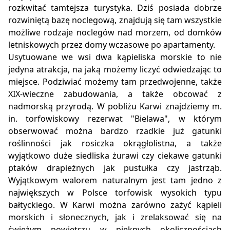
rozkwitać tamtejsza turystyka. Dziś posiada dobrze
rozwiniętą bazę noclegową, znajdują się tam wszystkie
możliwe rodzaje noclegów nad morzem, od domków
letniskowych przez domy wczasowe po apartamenty.
Usytuowane we wsi dwa kąpieliska morskie to nie
jedyna atrakcja, na jaką możemy liczyć odwiedzając to
miejsce. Podziwiać możemy tam przedwojenne, także
XIX-wieczne zabudowania, a także obcować z
nadmorską przyrodą. W pobliżu Karwi znajdziemy m.
in. torfowiskowy rezerwat "Bielawa", w którym
obserwować można bardzo rzadkie już gatunki
roślinności jak rosiczka okrągłolistna, a także
wyjątkowo duże siedliska żurawi czy ciekawe gatunki
ptaków drapieżnych jak pustułka czy jastrząb.
Wyjątkowym walorem naturalnym jest tam jedno z
największych w Polsce torfowisk wysokich typu
bałtyckiego. W Karwi można zarówno zażyć kąpieli
morskich i słonecznych, jak i zrelaksować się na
świeżym powietrzu w pięknych okolicznościach