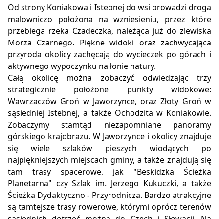
Od strony Koniakowa i Istebnej do wsi prowadzi droga
malowniczo położona na wzniesieniu, przez które
przebiega rzeka Czadeczka, należąca już do zlewiska
Morza Czarnego. Piękne widoki oraz zachwycająca
przyroda okolicy zachęcają do wycieczek po górach i
aktywnego wypoczynku na łonie natury.
Całą okolicę można zobaczyć odwiedzając trzy
strategicznie położone punkty widokowe:
Wawrzaczów Groń w Jaworzynce, oraz Złoty Groń w
sąsiedniej Istebnej, a także Ochodzita w Koniakowie.
Zobaczymy stamtąd niezapomniane panoramy
górskiego krajobrazu. W Jaworzynce i okolicy znajduje
się wiele szlaków pieszych wiodących po
najpiękniejszych miejscach gminy, a także znajdują się
tam trasy spacerowe, jak "Beskidzka Ścieżka
Planetarna" czy Szlak im. Jerzego Kukuczki, a także
Ścieżka Dydaktyczno - Przyrodnicza. Bardzo atrakcyjne
są tamtejsze trasy rowerowe, którymi oprócz terenów
sąsiednich dotrzeć można do Czech i Słowacji. Na