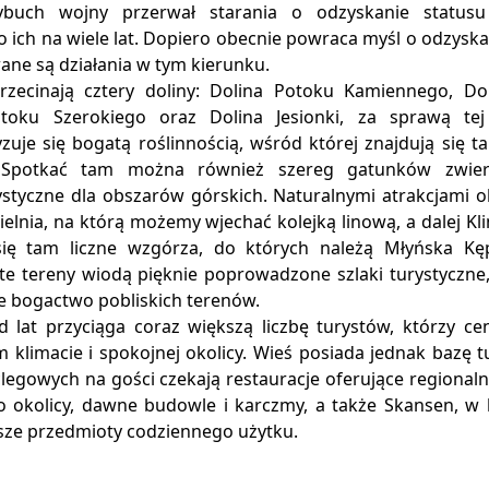
ybuch wojny przerwał starania o odzyskanie statusu
 ich na wiele lat. Dopiero obecnie powraca myśl o odzyska
ne są działania w tym kierunku.
rzecinają cztery doliny: Dolina Potoku Kamiennego, Do
toku Szerokiego oraz Dolina Jesionki, za sprawą tej
zuje się bogatą roślinnością, wśród której znajdują się 
 Spotkać tam można również szereg gatunków zwierz
styczne dla obszarów górskich. Naturalnymi atrakcjami ok
ielnia, na którą możemy wjechać kolejką linową, a dalej Kl
się tam liczne wzgórza, do których należą Młyńska Kę
 te tereny wiodą pięknie poprowadzone szlaki turystyczne
e bogactwo pobliskich terenów.
d lat przyciąga coraz większą liczbę turystów, którzy c
 klimacie i spokojnej okolicy. Wieś posiada jednak bazę t
legowych na gości czekają restauracje oferujące regionaln
o okolicy, dawne budowle i karczmy, a także Skansen, 
jsze przedmioty codziennego użytku.