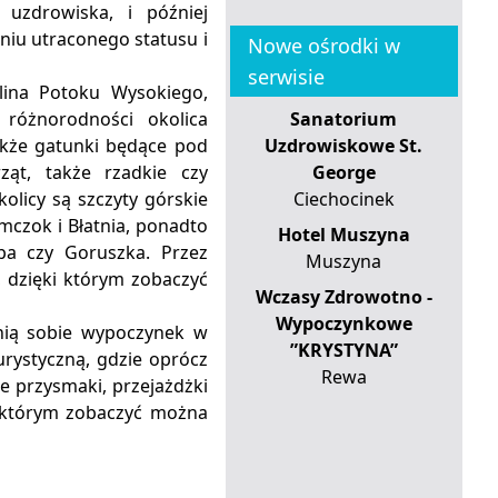
 uzdrowiska, i później
niu utraconego statusu i
Nowe ośrodki w
serwisie
lina Potoku Wysokiego,
 różnorodności okolica
Sanatorium
także gatunki będące pod
Uzdrowiskowe St.
ąt, także rzadkie czy
George
olicy są szczyty górskie
Ciechocinek
imczok i Błatnia, ponadto
Hotel Muszyna
pa czy Goruszka. Przez
Muszyna
, dzięki którym zobaczyć
Wczasy Zdrowotno -
Wypoczynkowe
enią sobie wypoczynek w
”KRYSTYNA”
urystyczną, gdzie oprócz
Rewa
e przysmaki, przejażdżki
w którym zobaczyć można