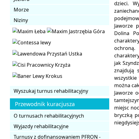
dzieci. W
Morze
zaniechano
podejmowa
Niziny
Jaworze p
Dolina Po
charaktery
ochroną.
charaktery
jak Szyndz
znajdują 
wszystkie
można cał
Wyszukaj turnus rehabilitacyjny
Jaworze o
tamtejszym
Przewodnik kuracjusza
miejsc noc
bryczką p
O turnusach rehabilitacyjnych
niegdysie
Wyjazdy rehabilitacyjne
Turnusy z dofinansowaniem PFRON -