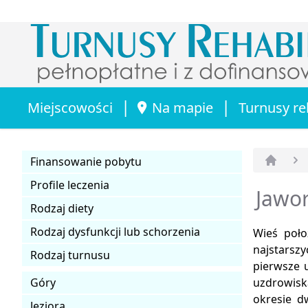
|
|
Miejscowości
Na mapie
Turnusy re
Finansowanie pobytu
Strona 
Profile leczenia
Jawor
Rodzaj diety
Rodzaj dysfunkcji lub schorzenia
Wieś poło
najstarszy
Rodzaj turnusu
pierwsze 
Góry
uzdrowisk
okresie d
Jeziora