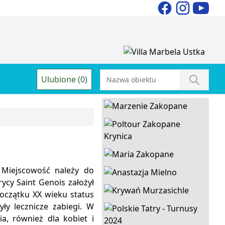
Ulubione (0)
 Miejscowość należy do
rycy Saint Genois założył
początku XX wieku status
ły lecznicze zabiegi. W
a, również dla kobiet i