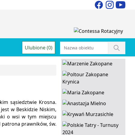
Ulubione (0)
kim sąsiedztwie Krosna.
est w Beskidzie Niskim,
nki o wsi w tym miejscu
d patrona prawników, św.