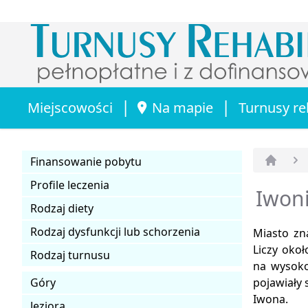
|
|
Miejscowości
Na mapie
Turnusy re
Finansowanie pobytu
Strona 
Profile leczenia
Iwoni
Rodzaj diety
Rodzaj dysfunkcji lub schorzenia
Miasto zn
Liczy oko
Rodzaj turnusu
na wysoko
Góry
pojawiały 
Iwona.
Jeziora