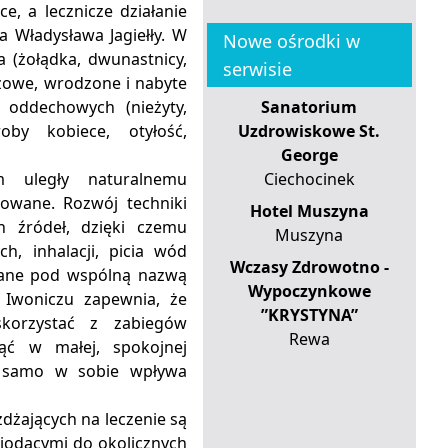
e, a lecznicze działanie
Władysława Jagiełły. W
Nowe ośrodki w
 (żołądka, dwunastnicy,
serwisie
azowe, wrodzone i nabyte
 oddechowych (nieżyty,
Sanatorium
oby kobiece, otyłość,
Uzdrowiskowe St.
George
 uległy naturalnemu
Ciechocinek
towane. Rozwój techniki
Hotel Muszyna
h źródeł, dzięki czemu
Muszyna
h, inhalacji, picia wód
Wczasy Zdrowotno -
nane pod wspólną nazwą
Wypoczynkowe
 Iwoniczu zapewnia, że
”KRYSTYNA”
korzystać z zabiegów
Rewa
ząć w małej, spokojnej
co samo w sobie wpływa
dżających na leczenie są
wiodącymi do okolicznych