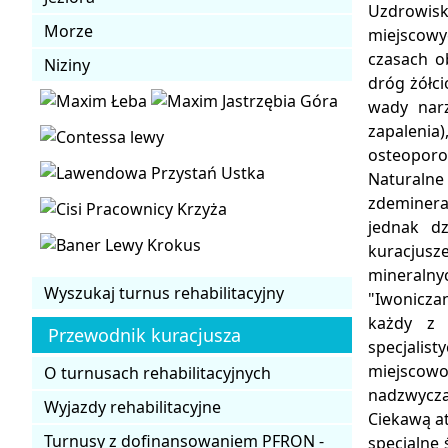
Uzdrowisko
Morze
miejscowy
czasach o
Niziny
dróg żółci
wady narz
zapaleni
osteoporo
Naturaln
zdeminera
jednak dz
kuracjusz
mineralny
Wyszukaj turnus rehabilitacyjny
"Iwonicza
każdy z 
Przewodnik kuracjusza
specjalis
miejscowo
O turnusach rehabilitacyjnych
nadzwyczaj
Wyjazdy rehabilitacyjne
Ciekawą at
Turnusy z dofinansowaniem PFRON -
specjalne