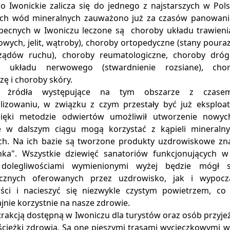
 Iwonickie zalicza się do jednego z najstarszych w Polsc
ch wód mineralnych zauważono już za czasów panowania 
becnych w Iwoniczu leczone są choroby układu trawienia
owych, jelit, wątroby), choroby ortopedyczne (stany pour
ądów ruchu), choroby reumatologiczne, choroby dróg
a), układu nerwowego (stwardnienie rozsiane), chor
zę i choroby skóry.
e żródła występujące na tym obszarze z czasem
lizowaniu, w związku z czym przestały być już eksploa
ięki metodzie odwiertów umożliwił utworzenie nowyc
e w dalszym ciągu mogą korzystać z kąpieli mineralnyc
ch. Na ich bazie są tworzone produkty uzdrowiskowe z
nka". Wszystkie dziewięć sanatoriów funkcjonujących w
dolegliwościami wymienionymi wyżej będzie mógł s
tycznych oferowanych przez uzdrowisko, jak i wypoc
ści i nacieszyć się niezwykle czystym powietrzem, 
nie korzystnie na nasze zdrowie.
rakcją dostępną w Iwoniczu dla turystów oraz osób przyjeż
 ścieżki zdrowia. Są one pieszymi trasami wycieczkowymi 