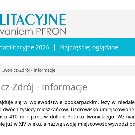
|
habilitacyjne 2026
Najczęściej oglądane
Iwonicz-Zdrój - informacje
główna
cz-Zdrój - informacje
ajduje się w województwie podkarpackim, leży w niedale
ło dwóch tysięcy mieszkańców. Uzdrowisko umiejscowione j
ści 410 m n.p.m., w dolinie Potoku Iwonickiego. Wzmia
się już w XIV wieku, a nazwę swoją miejscowość wywodzi o