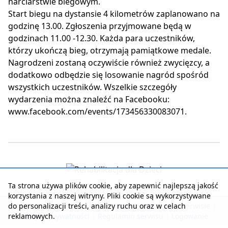
narciarstwie biegowym.
Start biegu na dystansie 4 kilometrów zaplanowano na
godzinę 13.00. Zgłoszenia przyjmowane będą w
godzinach 11.00 -12.30. Każda para uczestników,
którzy ukończą bieg, otrzymają pamiątkowe medale.
Nagrodzeni zostaną oczywiście również zwycięzcy, a
dodatkowo odbędzie się losowanie nagród spośród
wszystkich uczestników. Wszelkie szczegóły
wydarzenia można znaleźć na Facebooku:
www.facebook.com/events/173456330083071.
Ta strona używa plików cookie, aby zapewnić najlepszą jakość
korzystania z naszej witryny. Pliki cookie są wykorzystywane
do personalizacji treści, analizy ruchu oraz w celach
Strona główna
|
Kontakt z serwisem
|
Reklama w serwisie
|
reklamowych.
Polityka prywatności
|
Regulamin serwisu
|
Logowanie