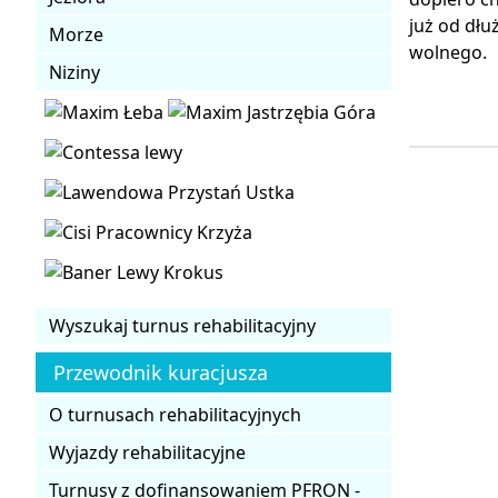
już od dł
Morze
wolnego.
Niziny
Wyszukaj turnus rehabilitacyjny
Przewodnik kuracjusza
O turnusach rehabilitacyjnych
Wyjazdy rehabilitacyjne
Turnusy z dofinansowaniem PFRON -