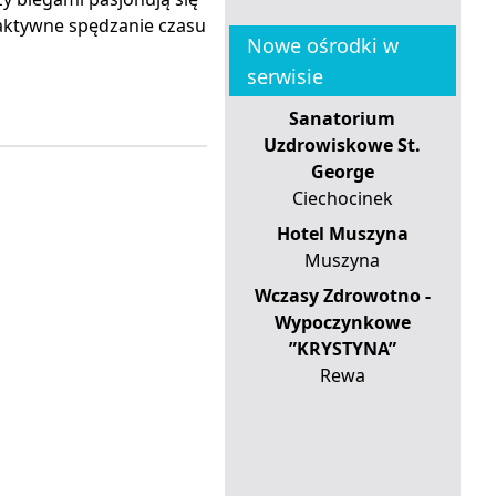
aktywne spędzanie czasu
Nowe ośrodki w
serwisie
Sanatorium
Uzdrowiskowe St.
George
Ciechocinek
Hotel Muszyna
Muszyna
Wczasy Zdrowotno -
Wypoczynkowe
”KRYSTYNA”
Rewa