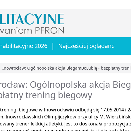
|
habilitacyjne 2026
Najczęściej oglądane
Inowrocław: Ogólnopolska akcja BiegamBoLubię - bezpłatny tren
główna
rocław: Ogólnopolska akcja Bi
płatny trening biegowy
 treningi biegowe w Inowrocławiu odbędą się 17.05.2014 i 2
m. Inowrocławskich Olimpijczyków przy ulicy M. Wierzbińsk
owany trener lekkiej atletyki. Jest to doskonała propozycja
cą rozpocząć swoją przygodę z biegami, jak i dla tych, któr