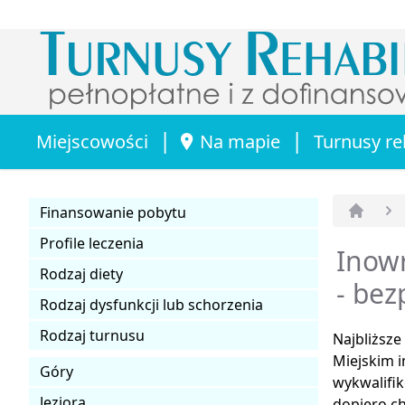
|
|
Miejscowości
Na mapie
Turnusy re
Finansowanie pobytu
Strona 
Profile leczenia
Inow
Rodzaj diety
- bez
Rodzaj dysfunkcji lub schorzenia
Rodzaj turnusu
Najbliższe
Miejskim i
Góry
wykwalifik
Jeziora
dopiero ch