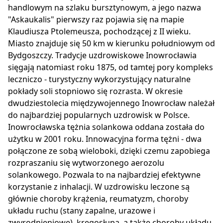
handlowym na szlaku bursztynowym, a jego nazwa
"Askaukalis" pierwszy raz pojawia się na mapie
Klaudiusza Ptolemeusza, pochodzącej z II wieku.
Miasto znajduje się 50 km w kierunku południowym od
Bydgoszczy. Tradycje uzdrowiskowe Inowrocławia
sięgają natomiast roku 1875, od tamtej pory kompleks
leczniczo - turystyczny wykorzystujący naturalne
pokłady soli stopniowo się rozrasta. W okresie
dwudziestolecia międzywojennego Inowrocław należał
do najbardziej popularnych uzdrowisk w Polsce.
Inowrocławska tężnia solankowa oddana została do
użytku w 2001 roku. Innowacyjna forma tężni - dwa
połączone ze sobą wieloboki, dzięki czemu zapobiega
rozpraszaniu się wytworzonego aerozolu
solankowego. Pozwala to na najbardziej efektywne
korzystanie z inhalacji. W uzdrowisku leczone są
głównie choroby krążenia, reumatyzm, choroby
układu ruchu (stany zapalne, urazowe i
zwyrodnieniowe), kręgosłupa, a także choroby układu