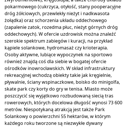
pokarmowego (cukrzyca, otyłość, stany pooperacyjne
dróg żółciowych, przewlekły nieżyt i nadkwasota
żołądka) oraz schorzenia układu oddechowego
(zapalenie zatok, rozedma płuc, nieżyt górnych dróg
oddechowych). W ofercie uzdrowisk można znaleźć
szerokie spektrum zabiegów i kuracji, na przykład
kąpiele solankowe, hydromasaż czy krioterapia.
Osoby aktywne, lubiące wypoczynek na sportowo
również znajdą coś dla siebie w bogatej ofercie
ośrodków inowrocławskich. W skład infrastruktury
rekreacyjnej wchodzą obiekty takie jak kręgielnie,
pływalnie, ściany wspinaczkowe, boisko do minigolfa,
skate park czy korty do gry w tenisa. Miasto może
poszczycić się wyjątkowo rozbudowaną siecią tras
rowerowych, których docelowa długość wynosi 73 600
metrów. Niespotykaną atrakcją jest także Park
Solankowy o powierzchni 55 hektarów, w którym
każdego roku tworzone są niezwykłe dywany