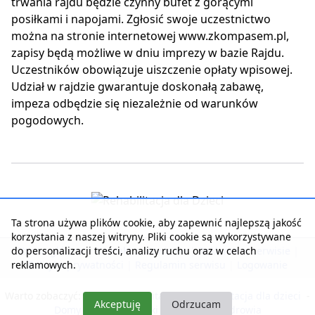
trwania rajdu będzie czynny bufet z gorącymi
posiłkami i napojami. Zgłosić swoje uczestnictwo
można na stronie internetowej www.zkompasem.pl,
zapisy będą możliwe w dniu imprezy w bazie Rajdu.
Uczestników obowiązuje uiszczenie opłaty wpisowej.
Udział w rajdzie gwarantuje doskonałą zabawę,
impeza odbędzie się niezależnie od warunków
pogodowych.
Ta strona używa plików cookie, aby zapewnić najlepszą jakość
korzystania z naszej witryny. Pliki cookie są wykorzystywane
do personalizacji treści, analizy ruchu oraz w celach
Strona główna
|
Kontakt z serwisem
|
Reklama w serwisie
|
reklamowych.
Polityka prywatności
|
Regulamin serwisu
|
Logowanie
Warto zobaczyć:
Nasza rehabilitacja
-
Rehabilitacja dla dzieci
-
Akceptuję
Odrzucam
Domy Seniora i Opieki
-
Pobyty dla zdrowia