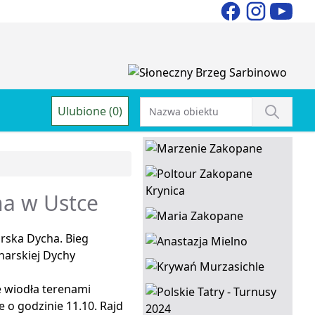
Ulubione (0)
ha w Ustce
arska Dycha. Bieg
narskiej Dychy
e wiodła terenami
 o godzinie 11.10. Rajd