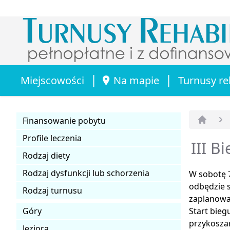
|
|
Miejscowości
Na mapie
Turnusy re
Finansowanie pobytu
Strona 
Profile leczenia
III B
Rodzaj diety
Rodzaj dysfunkcji lub schorzenia
W sobotę 7
odbędzie 
Rodzaj turnusu
zaplanowa
Góry
Start bieg
przykoszar
Jeziora