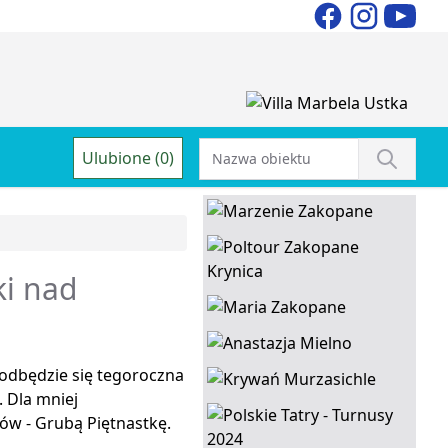
Ulubione (0)
ki nad
odbędzie się tegoroczna
. Dla mniej
w - Grubą Piętnastkę.