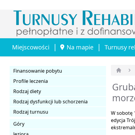
|
|
Miejscowości
Na mapie
Turnusy re
Finansowanie pobytu
Strona 
Profile leczenia
Gruba
Rodzaj diety
mor
Rodzaj dysfunkcji lub schorzenia
Rodzaj turnusu
W sobotę 1
edycja Tró
Góry
ekstremal
Jeziora