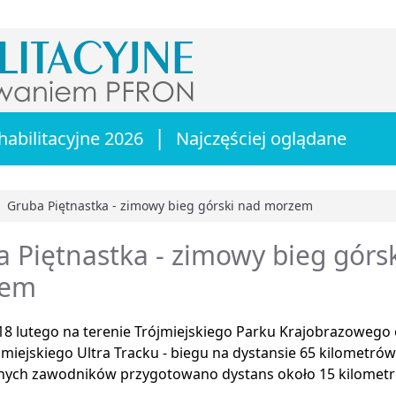
|
habilitacyjne 2026
Najczęściej oglądane
Gruba Piętnastka - zimowy bieg górski nad morzem
główna
 Piętnastka - zimowy bieg górs
zem
8 lutego na terenie Trójmiejskiego Parku Krajobrazowego 
jmiejskiego Ultra Tracku - biegu na dystansie 65 kilometrów
nych zawodników przygotowano dystans około 15 kilometró