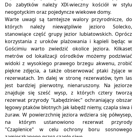
Do zabytków należy XIX-wieczny kościół w stylu
neogotyckim oraz pojedyncze wiekowe domy.
Warte uwagi są tamtejsze walory przyrodnicze, do
których należy niewątpliwie jezioro Solecko,
stanowiące część grupy jezior lubiatowskich. Oprócz
korzystania z uroków plażowania i kąpieli będąc w
Gościmiu warto zwiedzić okolice jeziora. Kilkaset
metrów od lokalizacji ośrodków możemy podziwiać
widoki z wysokiego prawego brzegu akwenu, zrobić
piękne zdjęcia, a także obserwować ptaki żyjące w
rezerwatach. Im dalej w stronę rezerwatów, tym las
jest bardziej pierwotny, nienaruszony. Na jeziorze
znajduje się sześć wysp, z których cztery tworzą
rezerwat przyrody "Łabędziniec" ochraniający obszar
lęgowy ptaków błotnych jak łabędź niemy, czapla siwa i
żuraw. W powierzchnię jeziora wdziera się półwysep,
na którym ustanowiono rezerwat przyrody
"Czaplenice" w celu ochrony boru sosnowego
zamieszkanego przez czaple siwe.