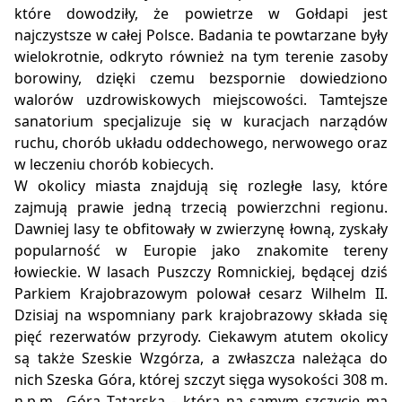
które dowodziły, że powietrze w Gołdapi jest
najczystsze w całej Polsce. Badania te powtarzane były
wielokrotnie, odkryto również na tym terenie zasoby
borowiny, dzięki czemu bezspornie dowiedziono
walorów uzdrowiskowych miejscowości. Tamtejsze
sanatorium specjalizuje się w kuracjach narządów
ruchu, chorób układu oddechowego, nerwowego oraz
w leczeniu chorób kobiecych.
W okolicy miasta znajdują się rozległe lasy, które
zajmują prawie jedną trzecią powierzchni regionu.
Dawniej lasy te obfitowały w zwierzynę łowną, zyskały
popularność w Europie jako znakomite tereny
łowieckie. W lasach Puszczy Romnickiej, będącej dziś
Parkiem Krajobrazowym polował cesarz Wilhelm II.
Dzisiaj na wspomniany park krajobrazowy składa się
pięć rezerwatów przyrody. Ciekawym atutem okolicy
są także Szeskie Wzgórza, a zwłaszcza należąca do
nich Szeska Góra, której szczyt sięga wysokości 308 m.
n.p.m., Góra Tatarska - która na samym szczycie ma