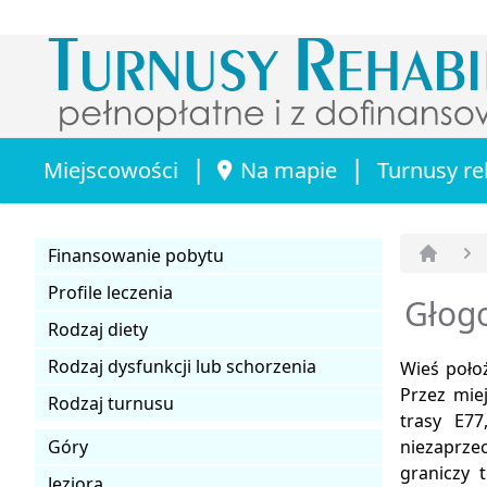
|
|
Miejscowości
Na mapie
Turnusy re
Finansowanie pobytu
Strona 
Profile leczenia
Głogo
Rodzaj diety
Rodzaj dysfunkcji lub schorzenia
Wieś poło
Przez mie
Rodzaj turnusu
trasy E7
Góry
niezaprze
graniczy 
Jeziora