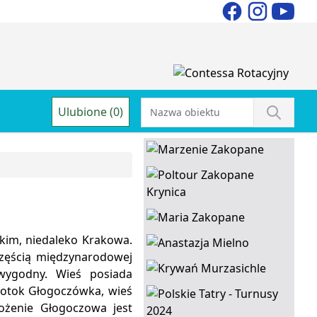
Ulubione (0)
kim, niedaleko Krakowa.
częścią międzynarodowej
wygodny. Wieś posiada
potok Głogoczówka, wieś
ożenie Głogoczowa jest