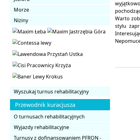
wyjątkowo
Morze
pochodząc
Warto zob
Niziny
stylu zap
Interesuj
Nepomuc
Wyszukaj turnus rehabilitacyjny
Przewodnik kuracjusza
O turnusach rehabilitacyjnych
Wyjazdy rehabilitacyjne
Turnusy z dofinansowaniem PFRON -